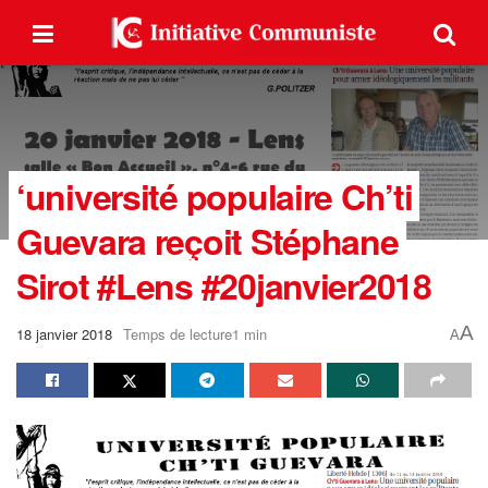
‘université populaire Ch’ti
Guevara reçoit Stéphane
Sirot #Lens #20janvier2018
A
18 janvier 2018
Temps de lecture1 min
A