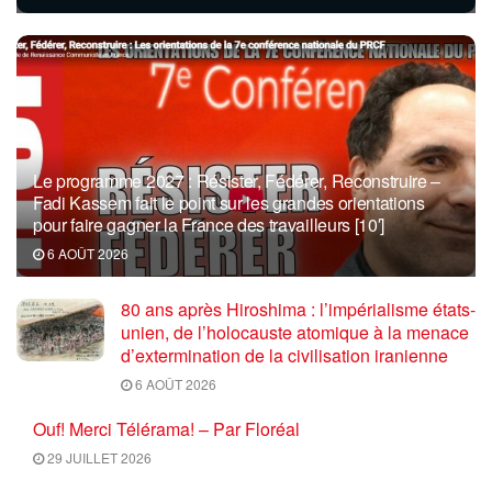
Le programme 2027 : Résister, Fédérer, Reconstruire –
Fadi Kassem fait le point sur les grandes orientations
pour faire gagner la France des travailleurs [10′]
6 AOÛT 2026
80 ans après Hiroshima : l’impérialisme états-
unien, de l’holocauste atomique à la menace
d’extermination de la civilisation iranienne
6 AOÛT 2026
Ouf! Merci Télérama! – Par Floréal
29 JUILLET 2026