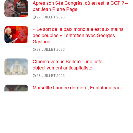
Après son 54e Congrès, où en est la CGT ? –
par Jean Pierre Page
29 JUILLET 2026
« Le sort de la paix mondiale est aux mains
des peuples » : entretien avec Georges
Gastaud
28 JUILLET 2026
Cinéma versus Bolloré : une lutte
objectivement anticapitaliste
28 JUILLET 2026
Marseille l’année dernière, Fontainebleau,
Arcachon, la Drôme et les Écrins cette année
: la France brûle sous l’incendie de l’austérité
de l’Union européenne
26 JUILLET 2026
« Cuba socialiste est la digue avancée des
peuples libres » – Gilda Landini PRCF [