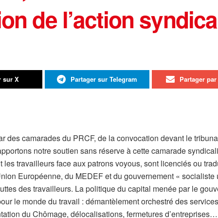
ion de l’action syndical
r sur X
Partager sur Telegram
Partager par 
ar des camarades du PRCF, de la convocation devant le tribuna
pportons notre soutien sans réserve à cette camarade syndical
ent les travailleurs face aux patrons voyous, sont licenciés ou tr
’Union Européenne, du MEDEF et du gouvernement « socialiste ultr
uttes des travailleurs. La politique du capital menée par le gou
 le monde du travail : démantèlement orchestré des services pu
ntation du Chômage, délocalisations, fermetures d’entreprises….