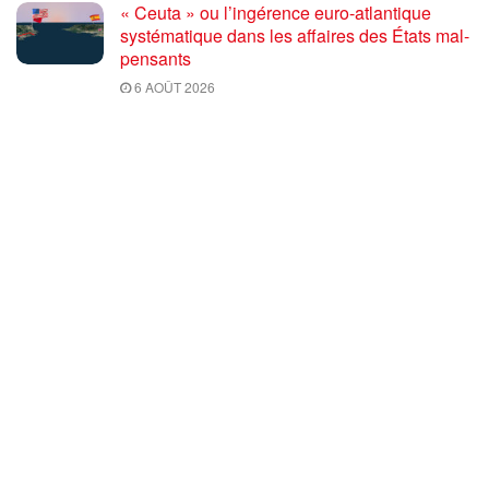
« Ceuta » ou l’ingérence euro-atlantique
systématique dans les affaires des États mal-
pensants
6 AOÛT 2026
Le programme 2027 : Résister, Fédérer,
Reconstruire – Fadi Kassem fait le point sur
les grandes orientations pour faire gagner la
France des travailleurs [10′]
6 AOÛT 2026
80 ans après Hiroshima : l’impérialisme états-
unien, de l’holocauste atomique à la menace
d’extermination de la civilisation iranienne
6 AOÛT 2026
Ouf! Merci Télérama! – Par Floréal
29 JUILLET 2026