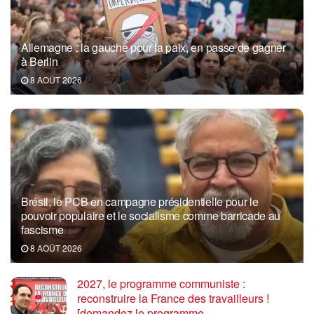
Allemagne : la gauche pour la paix, en passe de gagner
à Berlin
8 AOÛT 2026
Brésil, le PCB en campagne présidentielle pour le
pouvoir populaire et le socialisme comme barricade au
fascisme
8 AOÛT 2026
2027, le programme communiste :
reconstruire la France des travailleurs !
[demandez le programme