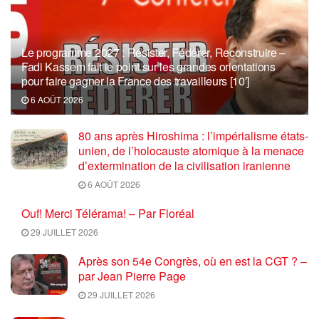
Le programme 2027 : Résister, Fédérer, Reconstruire –
Fadi Kassem fait le point sur les grandes orientations
pour faire gagner la France des travailleurs [10′]
6 AOÛT 2026
80 ans après Hiroshima : l’impérialisme états-
unien, de l’holocauste atomique à la menace
d’extermination de la civilisation iranienne
6 AOÛT 2026
Ouf! Merci Télérama! – Par Floréal
29 JUILLET 2026
Après son 54e Congrès, où en est la CGT ? –
par Jean Pierre Page
29 JUILLET 2026