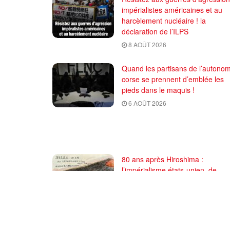
impérialistes américaines et au
harcèlement nucléaire ! la
déclaration de l’ILPS
8 AOÛT 2026
Quand les partisans de l’autonom
corse se prennent d’emblée les
pieds dans le maquis !
6 AOÛT 2026
80 ans après Hiroshima :
l’impérialisme états-unien, de
l’holocauste atomique à la mena
d’extermination de la civilisation
iranienne
6 AOÛT 2026