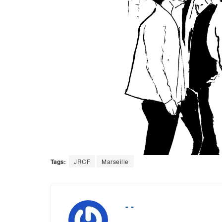
Tags:
JRCF
Marseille
- -