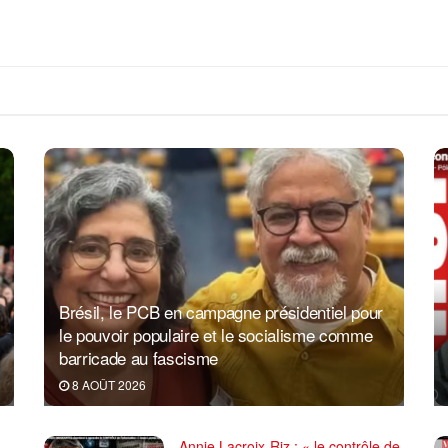
Brésil, le PCB en campagne présidentiel pour
le pouvoir populaire et le socialisme comme
barricade au fascisme
8 AOÛT 2026
Annie Lacroix-Riz : « le contrôle de