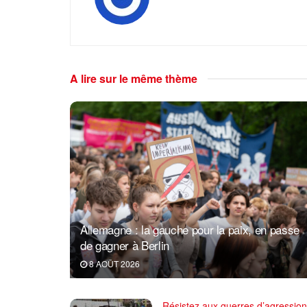
A lire sur le même thème
Allemagne : la gauche pour la paix, en passe
de gagner à Berlin
8 AOÛT 2026
Résistez aux guerres d’agression