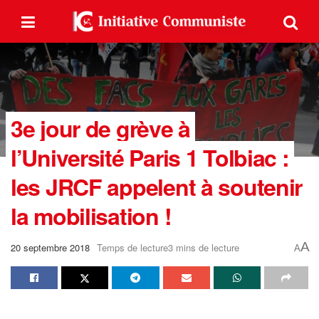
3e jour de grève à
l’Université Paris 1 Tolbiac :
les JRCF appelent à soutenir
la mobilisation !
A
20 septembre 2018
Temps de lecture3 mins de lecture
A