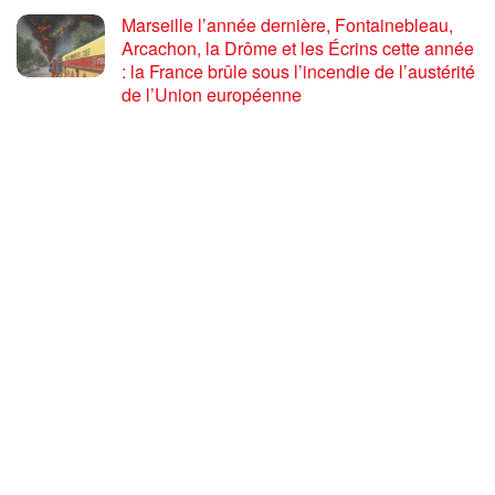
Marseille l’année dernière, Fontainebleau,
Arcachon, la Drôme et les Écrins cette année
: la France brûle sous l’incendie de l’austérité
de l’Union européenne
26 JUILLET 2026
« Cuba socialiste est la digue avancée des
peuples libres » – Gilda Landini PRCF [
#Paris manifestation de solidarité avec Cuba
#26Julio ]
25 JUILLET 2026
Incendies, canicules, capitalisme : la France
au bord du brasier
24 JUILLET 2026
Sommet de la plateforme anti-impérialiste
mondiale : le PRCF expose la situation
politique en France
24 JUILLET 2026