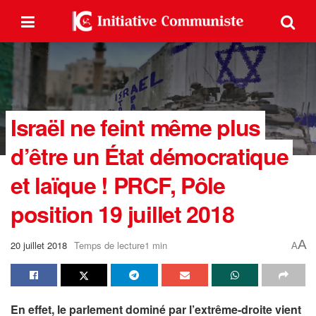
Israël ne feint même plus
d’être un État démocratique
et laïque ! PRCF, Pôle
position 19 juillet 2018
A
20 juillet 2018
Temps de lecture1 min
A
En effet, le parlement dominé par l’extrême-droite vient