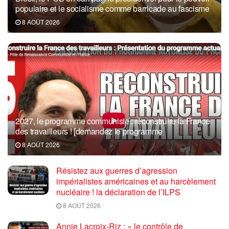
populaire et le socialisme comme barricade au fascisme
8 AOÛT 2026
2027, le programme communiste : reconstruire la France
des travailleurs ! [demandez le programme
8 AOÛT 2026
Résistez aux guerres d’agression
impérialistes américaines et au harcèlement
nucléaire ! la déclaration de l’ILPS
8 AOÛT 2026
Annie Lacroix-Riz : « le contrôle de