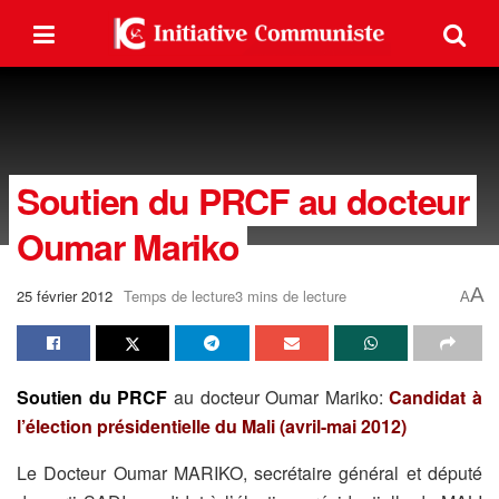
Soutien du PRCF au docteur
Oumar Mariko
A
25 février 2012
Temps de lecture3 mins de lecture
A
Soutien du PRCF
au docteur Oumar Mariko:
Candidat à
l’élection présidentielle du Mali (avril-mai 2012)
Le Docteur Oumar MARIKO, secrétaire général et député