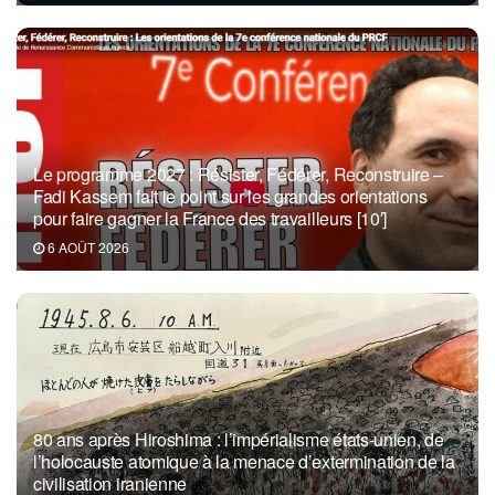
Le programme 2027 : Résister, Fédérer, Reconstruire –
Fadi Kassem fait le point sur les grandes orientations
pour faire gagner la France des travailleurs [10′]
6 AOÛT 2026
80 ans après Hiroshima : l’impérialisme états-unien, de
l’holocauste atomique à la menace d’extermination de la
civilisation iranienne