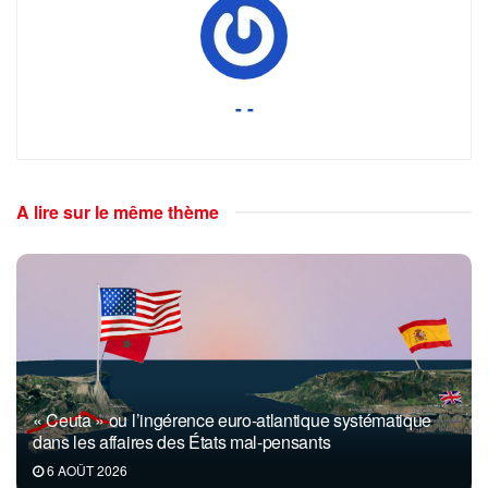
- -
A lire sur le même thème
« Ceuta » ou l’ingérence euro-atlantique systématique
dans les affaires des États mal-pensants
6 AOÛT 2026