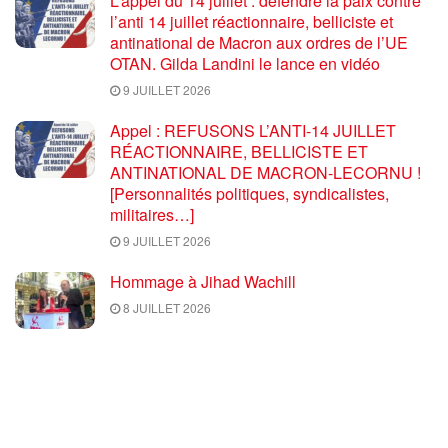
L’appel du 14 juillet : défendre la paix contre
l’anti 14 juillet réactionnaire, belliciste et
antinational de Macron aux ordres de l’UE
OTAN. Gilda Landini le lance en vidéo
9 JUILLET 2026
Appel : REFUSONS L’ANTI-14 JUILLET
RÉACTIONNAIRE, BELLICISTE ET
ANTINATIONAL DE MACRON-LECORNU !
[Personnalités politiques, syndicalistes,
militaires…]
9 JUILLET 2026
Hommage à Jihad Wachill
8 JUILLET 2026
Blocus génocidaire de Cuba, ça suffit : un
appel lancé avec le mouvement de la paix.
Déjà 5000 signatures !
6 JUILLET 2026