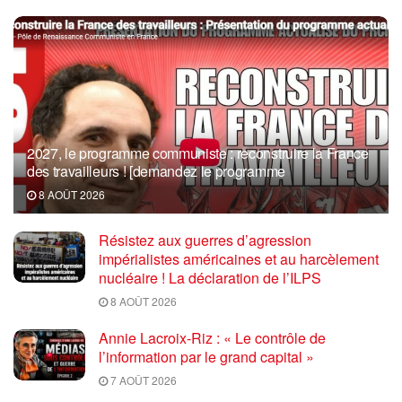
2027, le programme communiste : reconstruire la France
des travailleurs ! [demandez le programme
8 AOÛT 2026
Résistez aux guerres d’agression
impérialistes américaines et au harcèlement
nucléaire ! La déclaration de l’ILPS
8 AOÛT 2026
Annie Lacroix-Riz : « Le contrôle de
l’information par le grand capital »
7 AOÛT 2026