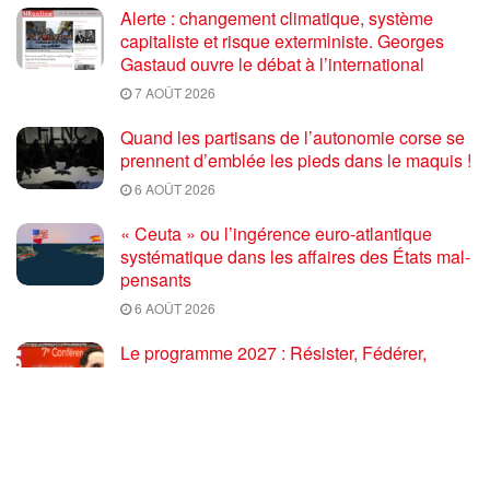
Alerte : changement climatique, système
capitaliste et risque exterministe. Georges
Gastaud ouvre le débat à l’international
7 AOÛT 2026
Quand les partisans de l’autonomie corse se
prennent d’emblée les pieds dans le maquis !
6 AOÛT 2026
« Ceuta » ou l’ingérence euro-atlantique
systématique dans les affaires des États mal-
pensants
6 AOÛT 2026
Le programme 2027 : Résister, Fédérer,
Reconstruire – Fadi Kassem fait le point sur
les grandes orientations pour faire gagner la
France des travailleurs [10′]
6 AOÛT 2026