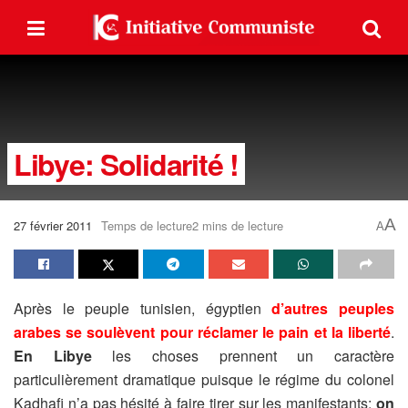
Libye: Solidarité !
A
27 février 2011
Temps de lecture2 mins de lecture
A
Après le peuple tunisien, égyptien
d’autres peuples
arabes se soulèvent pour réclamer le pain et la liberté
.
En Libye
les choses prennent un caractère
particulièrement dramatique puisque le régime du colonel
Kadhafi n’a pas hésité à faire tirer sur les manifestants:
on