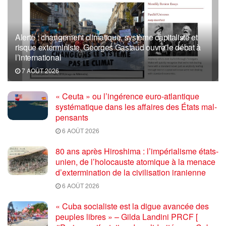
Alerte : changement climatique, système capitaliste et
risque exterministe. Georges Gastaud ouvre le débat à
l’international
7 AOÛT 2026
« Ceuta » ou l’ingérence euro-atlantique
systématique dans les affaires des États mal-
pensants
6 AOÛT 2026
80 ans après Hiroshima : l’impérialisme états-
unien, de l’holocauste atomique à la menace
d’extermination de la civilisation iranienne
6 AOÛT 2026
« Cuba socialiste est la digue avancée des
peuples libres » – Gilda Landini PRCF [