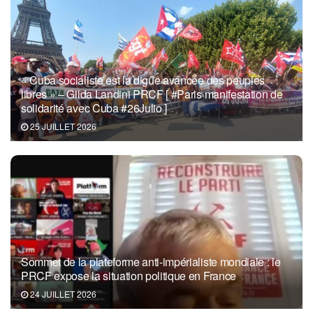
« Cuba socialiste est la digue avancée des peuples
libres » – Gilda Landini PRCF [ #Paris manifestation de
solidarité avec Cuba #26Julio ]
25 JUILLET 2026
Sommet de la plateforme anti-impérialiste mondiale : le
PRCF expose la situation politique en France
24 JUILLET 2026