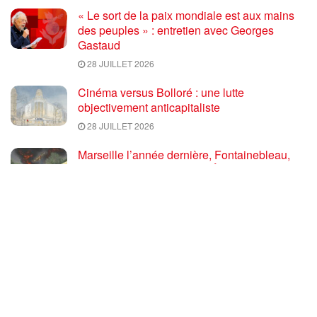
« Le sort de la paix mondiale est aux mains
des peuples » : entretien avec Georges
Gastaud
28 JUILLET 2026
Cinéma versus Bolloré : une lutte
objectivement anticapitaliste
28 JUILLET 2026
Marseille l’année dernière, Fontainebleau,
Arcachon, la Drôme et les Écrins cette année
: la France brûle sous l’incendie de l’austérité
de l’Union européenne
26 JUILLET 2026
« Cuba socialiste est la digue avancée des
peuples libres » – Gilda Landini PRCF [
#Paris manifestation de solidarité avec Cuba
#26Julio ]
25 JUILLET 2026