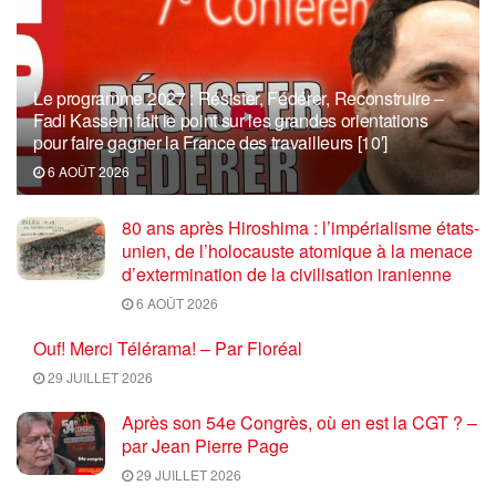
Le programme 2027 : Résister, Fédérer, Reconstruire –
Fadi Kassem fait le point sur les grandes orientations
pour faire gagner la France des travailleurs [10′]
6 AOÛT 2026
80 ans après Hiroshima : l’impérialisme états-
unien, de l’holocauste atomique à la menace
d’extermination de la civilisation iranienne
6 AOÛT 2026
Ouf! Merci Télérama! – Par Floréal
29 JUILLET 2026
Après son 54e Congrès, où en est la CGT ? –
par Jean Pierre Page
29 JUILLET 2026