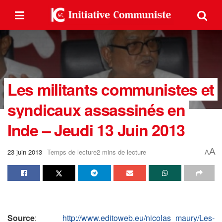
Les militants communistes et
syndicaux assassinés en
Inde – Jeudi 13 Juin 2013
A
23 juin 2013
Temps de lecture2 mins de lecture
A
Source
:
http://www.editoweb.eu/nicolas_maury/Les-