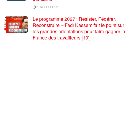
6 AOÛT 2026
Le programme 2027 : Résister, Fédérer,
Reconstruire – Fadi Kassem fait le point sur
les grandes orientations pour faire gagner la
France des travailleurs [10′]
6 AOÛT 2026
80 ans après Hiroshima : l’impérialisme états-
unien, de l’holocauste atomique à la menace
d’extermination de la civilisation iranienne
6 AOÛT 2026
Ouf! Merci Télérama! – Par Floréal
29 JUILLET 2026
Après son 54e Congrès, où en est la CGT ? –
par Jean Pierre Page
29 JUILLET 2026