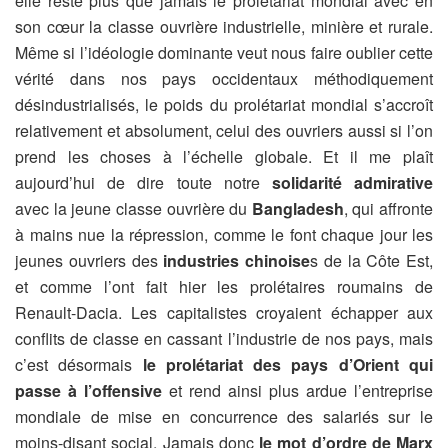
elle reste plus que jamais le prolétariat mondial avec en
son cœur la classe ouvrière industrielle, minière et rurale.
Même si l’idéologie dominante veut nous faire oublier cette
vérité dans nos pays occidentaux méthodiquement
désindustrialisés, le poids du prolétariat mondial s’accroît
relativement et absolument, celui des ouvriers aussi si l’on
prend les choses à l’échelle globale. Et il me plaît
aujourd’hui de dire toute notre
solidarité admirative
avec la jeune classe ouvrière du
Bangladesh
, qui affronte
à mains nue la répression, comme le font chaque jour les
jeunes ouvriers des
industries chinoise
s de la Côte Est,
et comme l’ont fait hier les prolétaires roumains de
Renault-Dacia. Les capitalistes croyaient échapper aux
conflits de classe en cassant l’industrie de nos pays, mais
c’est désormais
le prolétariat des pays d’Orient qui
passe à l’offensive
et rend ainsi plus ardue l’entreprise
mondiale de mise en concurrence des salariés sur le
moins-disant social. Jamais donc
le mot d’ordre de Marx