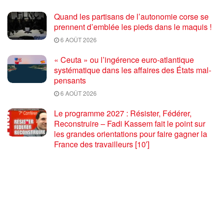
Quand les partisans de l’autonomie corse se
prennent d’emblée les pieds dans le maquis !
6 AOÛT 2026
« Ceuta » ou l’ingérence euro-atlantique
systématique dans les affaires des États mal-
pensants
6 AOÛT 2026
Le programme 2027 : Résister, Fédérer,
Reconstruire – Fadi Kassem fait le point sur
les grandes orientations pour faire gagner la
France des travailleurs [10′]
6 AOÛT 2026
80 ans après Hiroshima : l’impérialisme états-
unien, de l’holocauste atomique à la menace
d’extermination de la civilisation iranienne
6 AOÛT 2026