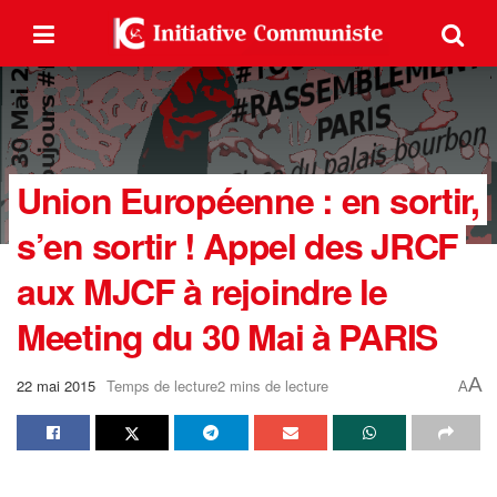
Union Européenne : en sortir,
s’en sortir ! Appel des JRCF
aux MJCF à rejoindre le
Meeting du 30 Mai à PARIS
A
22 mai 2015
Temps de lecture2 mins de lecture
A