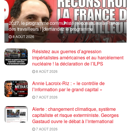
2027, le programme communiste : reconstruire la France
des travailleurs ! [demandez le programme
8 AOÛT 2026
Résistez aux guerres d’agression
impérialistes américaines et au harcèlement
nucléaire ! la déclaration de l’ILPS
8 AOÛT 2026
Annie Lacroix-Riz : « le contrôle de
l’information par le grand capital »
7 AOÛT 2026
Alerte : changement climatique, système
capitaliste et risque exterministe. Georges
Gastaud ouvre le débat à l’international
7 AOÛT 2026