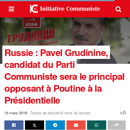
Russie : Pavel Grudinine,
candidat du Parti
Communiste sera le principal
opposant à Poutine à la
Présidentielle
A
16 mars 2018
Temps de lecture15 mins de lecture
A