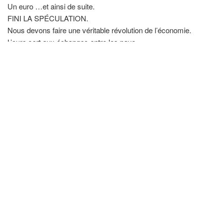
Un euro …et ainsi de suite.
FINI LA SPÉCULATION.
Nous devons faire une véritable révolution de l’économie.
L’euro sert aux échanges entre les pays.
L’argent des pays sert aux échanges internes.
L’euro sert aux échanges extérieures à l’europe selon:
Avec les US…..Avec le Canada……
Aussi, tout pays peut quitter l’UE sans restriction.
Sauf qu’il devra échanger selon les échanges extérieures à
l’europe.
Il faut réfléchir à la nouvelle économie, dès maintenant.
Mais Podemos a-t’il un agenda politique rassembleur ?
Une chose incontournable, le réseau citoyen….le parti politique
citoyen qui tire les ficelles !!