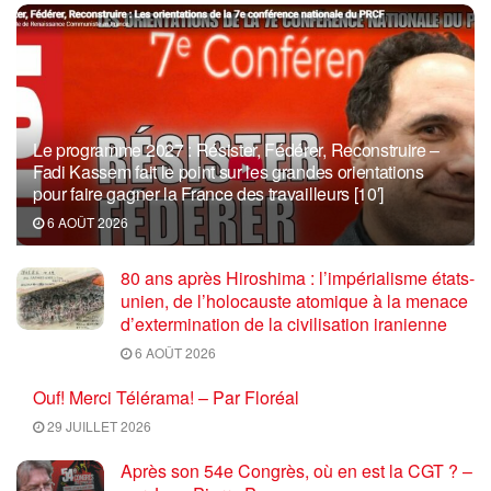
Le programme 2027 : Résister, Fédérer, Reconstruire –
Fadi Kassem fait le point sur les grandes orientations
pour faire gagner la France des travailleurs [10′]
6 AOÛT 2026
80 ans après Hiroshima : l’impérialisme états-
unien, de l’holocauste atomique à la menace
d’extermination de la civilisation iranienne
6 AOÛT 2026
Ouf! Merci Télérama! – Par Floréal
29 JUILLET 2026
Après son 54e Congrès, où en est la CGT ? –