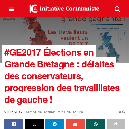
#GE2017 Élections en
Grande Bretagne : défaites
des conservateurs,
progression des travaillistes
de gauche !
A
9 juin 2017
Temps de lecture3 mins de lecture
A