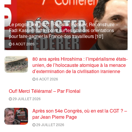
Le programme 2027 : Résister, Fédérer, Reconstruire –
Fadi Kassem fait le point sur les grandes orientations
pour faire gagner la France des travailleurs [10′]
6 AOÛT 2026
80 ans après Hiroshima : l’impérialisme états-
unien, de l’holocauste atomique à la menace
d’extermination de la civilisation iranienne
6 AOÛT 2026
Ouf! Merci Télérama! – Par Floréal
29 JUILLET 2026
Après son 54e Congrès, où en est la CGT ? –
par Jean Pierre Page
29 JUILLET 2026