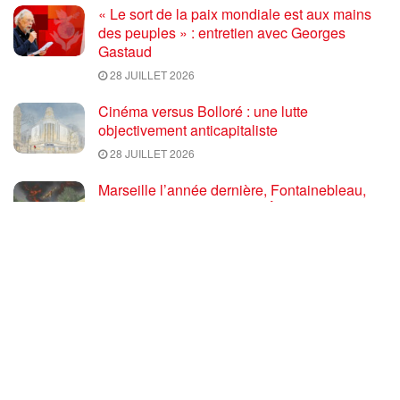
« Le sort de la paix mondiale est aux mains
des peuples » : entretien avec Georges
Gastaud
28 JUILLET 2026
Cinéma versus Bolloré : une lutte
objectivement anticapitaliste
28 JUILLET 2026
Marseille l’année dernière, Fontainebleau,
Arcachon, la Drôme et les Écrins cette année
: la France brûle sous l’incendie de l’austérité
de l’Union européenne
26 JUILLET 2026
« Cuba socialiste est la digue avancée des
peuples libres » – Gilda Landini PRCF [
#Paris manifestation de solidarité avec Cuba
#26Julio ]
25 JUILLET 2026