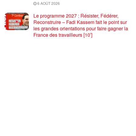
6 AOÛT 2026
Le programme 2027 : Résister, Fédérer,
Reconstruire – Fadi Kassem fait le point sur
les grandes orientations pour faire gagner la
France des travailleurs [10′]
6 AOÛT 2026
80 ans après Hiroshima : l’impérialisme états-
unien, de l’holocauste atomique à la menace
d’extermination de la civilisation iranienne
6 AOÛT 2026
Ouf! Merci Télérama! – Par Floréal
29 JUILLET 2026
Après son 54e Congrès, où en est la CGT ? –
par Jean Pierre Page
29 JUILLET 2026