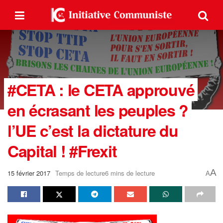
#CETA : le CETA approuvé
en écrasant les peuples ?
l’UE c’est la dictature du
Capital ! #Frexit
A
15 février 2017
Temps de lecture6 mins de lecture
A