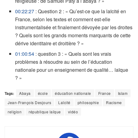
religieuse : de Samuel Paty à l’abaya ? »
00:22:27
: Question 2 : « Qu’est-ce que la laïcité en
France, selon les textes et comment est-elle
instrumentalisée et finalement dévoyée par les droites
? Quels sont les grands moments marquants de cette
dérive identitaire et droitière ? »
01:00:54
: question 3 : « Quels sont les vrais
problèmes à résoudre au sein de l’éducation
nationale pour un enseignement de qualité… laïque
? »
Tags:
Abaya
école
éducation nationale
France
Islam
Jean-François Desjours
Laïcité
philosophie
Racisme
religion
république laïque
vidéo