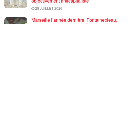
objectivement anticapitaliste
28 JUILLET 2026
Marseille l’année dernière, Fontainebleau,
Arcachon, la Drôme et les Écrins cette année
: la France brûle sous l’incendie de l’austérité
de l’Union européenne
26 JUILLET 2026
« Cuba socialiste est la digue avancée des
peuples libres » – Gilda Landini PRCF [
#Paris manifestation de solidarité avec Cuba
#26Julio ]
25 JUILLET 2026
Incendies, canicules, capitalisme : la France
au bord du brasier
24 JUILLET 2026
Sommet de la plateforme anti-impérialiste
mondiale : le PRCF expose la situation