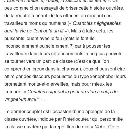
/ Comme l’amiante, l’oubli, la silicose et les terrils
». Un
peu comme ci on essayait de briser cette histoire ouvrière,
de la réduire à néant, de les effacés, en rendant ces
travailleurs moins qu’humains («
Quantités négligeables
dont la vie ne tient qu’à un fil
»). Mais à faire cela, les
puissants jouent avec le feu (mais le font-ils
inconsciemment ou sciemment ?) car à pousser les
travailleurs dans leurs retranchements, à ne plus pouvoir
se tourner vers un parti de classe (c’est ce que l’on
comprend en creux dans la chanson), ceux-ci peuvent être
attiré par des discours populistes du type xénophobe, leurs
promettant monts-et-merveilles, mais pour mieux les
tromper : «
Certains soignent la peur du vide à coup de
vingt-et-un avril
** ».
Le dernier couplet est l’occasion d’une apologie de la
classe ouvrière, indiqué par l’interlocuteur qui personnifie
la classe ouvrière par la répétition du mot «
Moi
». Cette