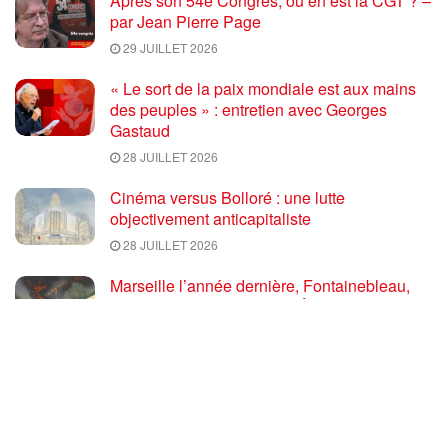
Après son 54e Congrès, où en est la CGT ? –
par Jean Pierre Page
29 JUILLET 2026
« Le sort de la paix mondiale est aux mains
des peuples » : entretien avec Georges
Gastaud
28 JUILLET 2026
Cinéma versus Bolloré : une lutte
objectivement anticapitaliste
28 JUILLET 2026
Marseille l’année dernière, Fontainebleau,
Arcachon, la Drôme et les Écrins cette année
: la France brûle sous l’incendie de l’austérité
de l’Union européenne
26 JUILLET 2026
« Cuba socialiste est la digue avancée des
peuples libres » – Gilda Landini PRCF [