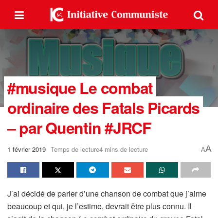
#musique Le combat
ordinaire des Fatals Picards
– par Quentin #JRCF
A
1 février 2019
Temps de lecture4 mins de lecture
A
J’ai décidé de parler d’une chanson de combat que j’aime
beaucoup et qui, je l’estime, devrait être plus connu. Il