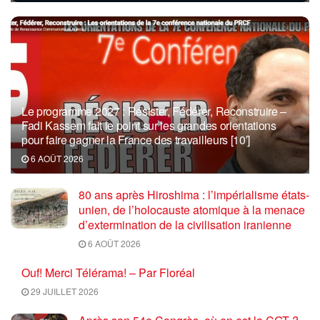
Le programme 2027 : Résister, Fédérer, Reconstruire –
Fadi Kassem fait le point sur les grandes orientations
pour faire gagner la France des travailleurs [10′]
6 AOÛT 2026
80 ans après Hiroshima : l’impérialisme états-
unien, de l’holocauste atomique à la menace
d’extermination de la civilisation iranienne
6 AOÛT 2026
Ouf! Merci Télérama! – Par Floréal
29 JUILLET 2026