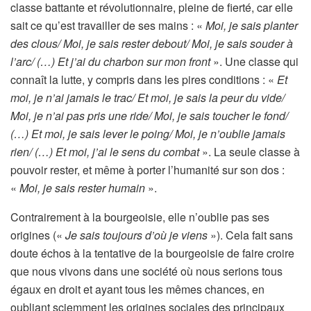
classe battante et révolutionnaire, pleine de fierté, car elle
sait ce qu’est travailler de ses mains : «
Moi, je sais planter
des clous/ Moi, je sais rester debout/ Moi, je sais souder à
l’arc/ (…) Et j’ai du charbon sur mon front
». Une classe qui
connaît la lutte, y compris dans les pires conditions : «
Et
moi, je n’ai jamais le trac/ Et moi, je sais la peur du vide/
Moi, je n’ai pas pris une ride/ Moi, je sais toucher le fond/
(…) Et moi, je sais lever le poing/ Moi, je n’oublie jamais
rien/ (…) Et moi, j’ai le sens du combat
». La seule classe à
pouvoir rester, et même à porter l’humanité sur son dos :
«
Moi, je sais rester humain
».
Contrairement à la bourgeoisie, elle n’oublie pas ses
origines («
Je sais toujours d’où je viens
»). Cela fait sans
doute échos à la tentative de la bourgeoisie de faire croire
que nous vivons dans une société où nous serions tous
égaux en droit et ayant tous les mêmes
chances, en
oubliant sciemment les origines sociales des principaux