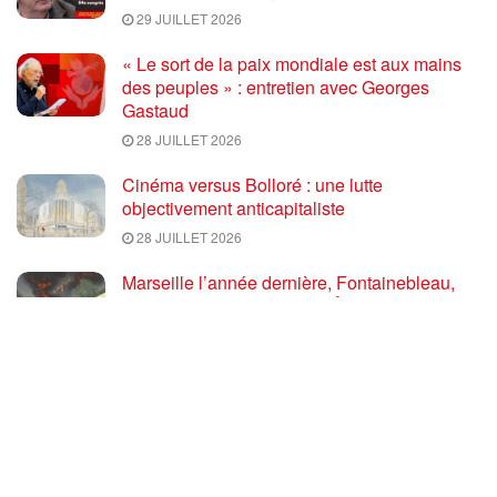
29 JUILLET 2026
« Le sort de la paix mondiale est aux mains
des peuples » : entretien avec Georges
Gastaud
28 JUILLET 2026
Cinéma versus Bolloré : une lutte
objectivement anticapitaliste
28 JUILLET 2026
Marseille l’année dernière, Fontainebleau,
Arcachon, la Drôme et les Écrins cette année
: la France brûle sous l’incendie de l’austérité
de l’Union européenne
26 JUILLET 2026
« Cuba socialiste est la digue avancée des
peuples libres » – Gilda Landini PRCF [
#Paris manifestation de solidarité avec Cuba
#26Julio ]