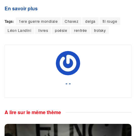
En savoir plus
Tags:
1ere guerre mondiale
Chavez
delga
fil rouge
Léon Landini
livres
poésie
rentrée
trotsky
- -
A lire sur le même thème