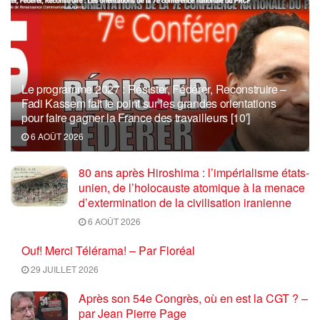
Le programme 2027 : Résister, Fédérer, Reconstruire –
Fadi Kassem fait le point sur les grandes orientations
pour faire gagner la France des travailleurs [10′]
6 AOÛT 2026
80 ans après Hiroshima : l’impérialisme états-
unien, de l’holocauste atomique à la menace
d’extermination de la civilisation iranienne
6 AOÛT 2026
Ouf! Merci Télérama! – Par Floréal
29 JUILLET 2026
Après son 54e Congrès, où en est la CGT ? –
par Jean Pierre Page