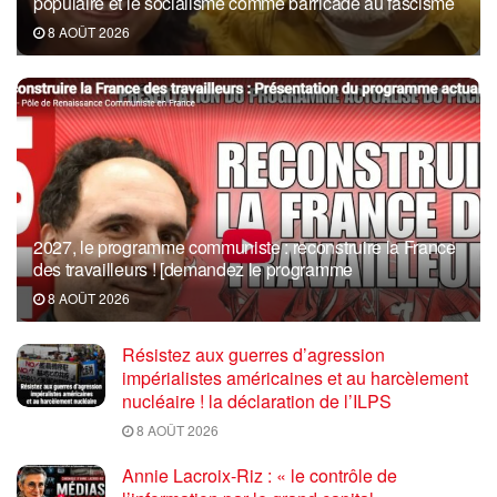
populaire et le socialisme comme barricade au fascisme
8 AOÛT 2026
2027, le programme communiste : reconstruire la France
des travailleurs ! [demandez le programme
8 AOÛT 2026
Résistez aux guerres d’agression
impérialistes américaines et au harcèlement
nucléaire ! la déclaration de l’ILPS
8 AOÛT 2026
Annie Lacroix-Riz : « le contrôle de