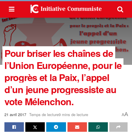
Pour briser les chaînes de
l’Union Européenne, pour le
progrès et la Paix, l’appel
d’un jeune progressiste au
vote Mélenchon.
A
21 avril 2017
Temps de lecture9 mins de lecture
A