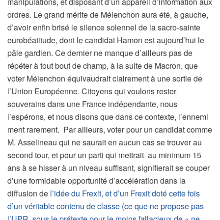
manipulations, et disposant d’un appareil d’information aux
ordres. Le grand mérite de Mélenchon aura été, à gauche,
d’avoir enfin brisé le silence solennel de la sacro-sainte
eurobéatitude, dont le candidat Hamon est aujourd’hui le
pâle gardien. Ce dernier ne manque d’ailleurs pas de
répéter à tout bout de champ, à la suite de Macron, que
voter Mélenchon équivaudrait clairement à une sortie de
l’Union Européenne. Citoyens qui voulons rester
souverains dans une France indépendante, nous
l’espérons, et nous disons que dans ce contexte, l’ennemi
ment rarement. Par ailleurs, voter pour un candidat comme
M. Asselineau qui ne saurait en aucun cas se trouver au
second tour, et pour un parti qui mettrait au minimum 15
ans à se hisser à un niveau suffisant, signifierait se couper
d’une formidable opportunité d’accélération dans la
diffusion de
l’idée du Frexit, et d’un Frexit doté cette fois
d’un véritable contenu de classe (ce que ne propose pas
l’UPR, sous le prétexte pour le moins fallacieux de « ne