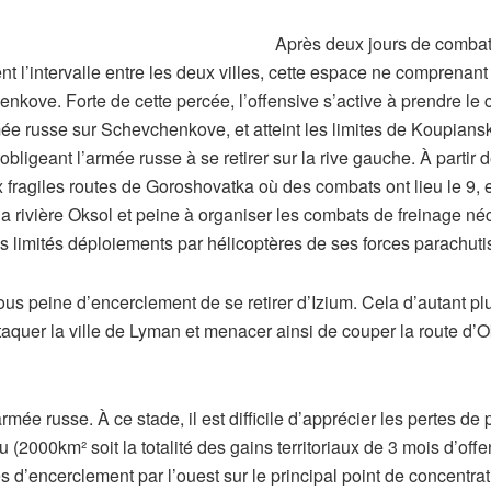
Après deux jours de combats
t l’intervalle entre les deux villes, cette espace ne comprenant
enkove. Forte de cette percée, l’offensive s’active à prendre le
ée russe sur Schevchenkove, et atteint les limites de Koupians
 obligeant l’armée russe à se retirer sur la rive gauche. À partir 
fragiles routes de Goroshovatka où des combats ont lieu le 9, e
a rivière Oksol et peine à organiser les combats de freinage néce
s limités déploiements par hélicoptères de ses forces parachuti
ous peine d’encerclement de se retirer d’Izium. Cela d’autant pl
ttaquer la ville de Lyman et menacer ainsi de couper la route d’O
rmée russe. À ce stade, il est difficile d’apprécier les pertes de p
 (2000km² soit la totalité des gains territoriaux de 3 mois d’offe
tés d’encerclement par l’ouest sur le principal point de concentra