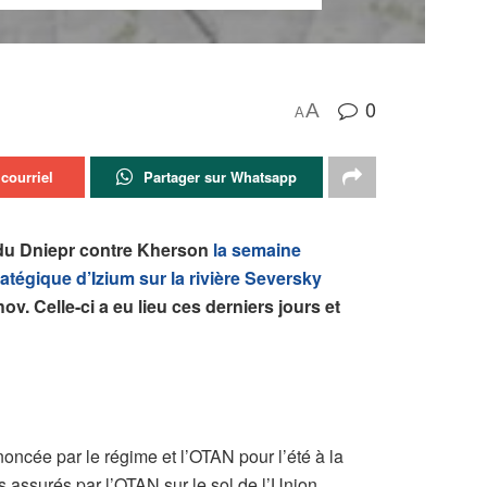
0
A
A
courriel
Partager sur Whatsapp
e du Dniepr contre Kherson
la semaine
atégique d’Izium sur la rivière Seversky
. Celle-ci a eu lieu ces derniers jours et
oncée par le régime et l’OTAN pour l’été à la
s assurés par l’OTAN sur le sol de l’Union