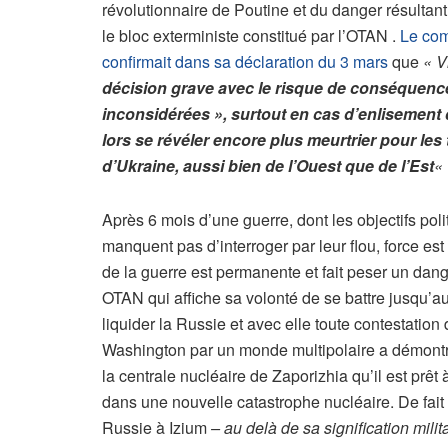
révolutionnaire de Poutine et du danger résultant
le bloc exterministe constitué par l’OTAN .
Le com
confirmait dans sa déclaration du 3 mars
que
« V
décision grave avec le risque de conséquenc
inconsidérées », surtout en cas d’enlisement d
lors se révéler encore plus meurtrier pour les 
d’Ukraine, aussi bien de l’Ouest que de l’Est
«
Après 6 mois d’une guerre, dont les objectifs poli
manquent pas d’interroger par leur flou, force es
de la guerre est permanente et fait peser un dan
OTAN qui affiche sa volonté de se battre jusqu’a
liquider la Russie et avec elle toute contestatio
Washington par un monde multipolaire a démont
la centrale nucléaire de Zaporizhia qu’il est prêt
dans une nouvelle catastrophe nucléaire. De fait 
Russie à Izium
– au delà de sa signification mili