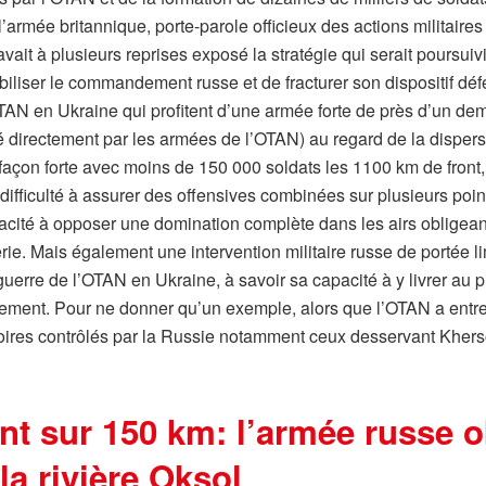
rmée britannique, porte-parole officieux des actions militaires 
ait à plusieurs reprises exposé la stratégie qui serait poursui
liser le commandement russe et de fracturer son dispositif défensif
’OTAN en Ukraine qui profitent d’une armée forte de près d’un de
é directement par les armées de l’OTAN) au regard de la dispers
açon forte avec moins de 150 000 soldats les 1100 km de front,
 difficulté à assurer des offensives combinées sur plusieurs poin
acité à opposer une domination complète dans les airs obligeant
erie. Mais également une intervention militaire russe de portée 
guerre de l’OTAN en Ukraine, à savoir sa capacité à y livrer au 
nement. Pour ne donner qu’un exemple, alors que l’OTAN a entrep
toires contrôlés par la Russie notamment ceux desservant Kherso
t sur 150 km: l’armée russe ob
la rivière Oksol