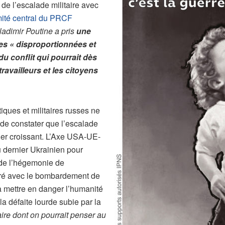
 de l’escalade militaire avec
ité central du PRCF
ladimir Poutine a pris
une
es « disproportionnées et
u conflit qui pourrait dès
travailleurs et les citoyens
tiques et militaires russes ne
t de constater que l’escalade
ger croissant. L’Axe USA-UE-
u dernier Ukrainien pour
n de l’hégemonie de
ré avec le bombardement de
 à mettre en danger l’humanité
la défaite lourde subie par la
taire dont on pourrait penser au