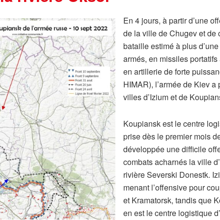
En 4 jours, à partir d’une o
de la ville de Chugev et de 
bataille estimé à plus d’une
armés, en missiles portatifs
en artillerie de forte puiss
HIMAR), l’armée de Kiev a p
villes d’Izium et de Koupian
Koupiansk est le centre logi
prise dès le premier mois de 
développée une difficile of
combats acharnés la ville d’
rivière Severski Donestk. Iz
menant l’offensive pour co
et Kramatorsk, tandis que K
en est le centre logistique