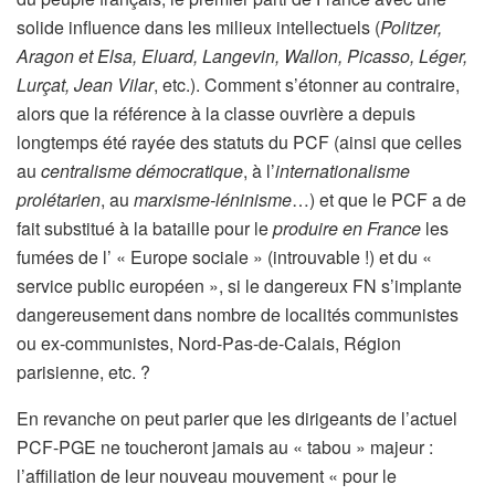
solide influence dans les milieux intellectuels (
Politzer,
Aragon
et
Elsa, Eluard, Langevin, Wallon, Picasso, Léger,
Lurçat, Jean Vilar
, etc.). Comment s’étonner au contraire,
alors que la référence à la classe ouvrière a depuis
longtemps été rayée des statuts du PCF (ainsi que celles
au
centralisme démocratique
, à l’
internationalisme
prolétarien
, au
marxisme-léninisme
…) et que le PCF a de
fait substitué à la bataille pour le
produire en France
les
fumées de l’ « Europe sociale » (introuvable !) et du «
service public européen », si le dangereux FN s’implante
dangereusement dans nombre de localités communistes
ou ex-communistes, Nord-Pas-de-Calais, Région
parisienne, etc. ?
En revanche on peut parier que les dirigeants de l’actuel
PCF-PGE ne toucheront jamais au « tabou » majeur :
l’affiliation de leur nouveau mouvement « pour le