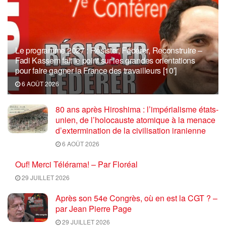
Le programme 2027 : Résister, Fédérer, Reconstruire –
Fadi Kassem fait le point sur les grandes orientations
pour faire gagner la France des travailleurs [10′]
6 AOÛT 2026
80 ans après Hiroshima : l’impérialisme états-
unien, de l’holocauste atomique à la menace
d’extermination de la civilisation iranienne
6 AOÛT 2026
Ouf! Merci Télérama! – Par Floréal
29 JUILLET 2026
Après son 54e Congrès, où en est la CGT ? –
par Jean Pierre Page
29 JUILLET 2026