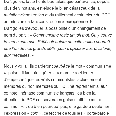
Dartigolles, toute honte bue, alors que par avance, depuis
plus de vingt ans, est éludé le bilan désastreux de la
mutation-dénaturation
et du ralliement destructeur du PCF
au principe de la « construction » européenne. Et
Dartigolles d’évoquer la possibilité d’un changement de
nom du parti : «
Communisme reste un joli mot. On y trouve
le terme commun. Réfléchir autour de cette notion pourrait
être l’un de nos grands défis, pour s’opposer aux divisions,
aux inégalités
. »
Nous y voilà ! Ils garderont
peut-être
le mot « communisme
», puisqu’il faut bien gérer la « marque » et tenter
d’empêcher que les vrais communistes, actuellement
membres ou non membres du PCF, ne reprennent à leur
compte l’héritage communiste français ; ou bien la
direction du PCF conservera en guise d’alibi le mot «
commun »… ou bien pourquoi pas, elle gardera seulement
l’expression «
com
», ce fétiche de tous les « porte-parole