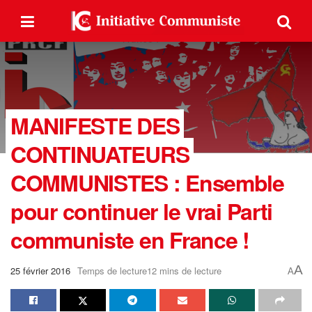
MANIFESTE DES
CONTINUATEURS
COMMUNISTES : Ensemble
pour continuer le vrai Parti
communiste en France !
A
25 février 2016
Temps de lecture12 mins de lecture
A