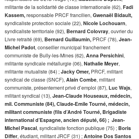
militante de la solidarité de classe internationale (62),
Fadi
Kassem,
responsable PRCF francilien,
Gwenaël Bidault,
syndicaliste protection sociale (22),
Nicole Lochouarn
,
syndicaliste territoriale (92),
Bernard Colovray
, ouvrier du
Livre retraité (69),
Bernard Guillaumin,
PRCF (78),
Jean-
Michel Padot
, conseiller municipal franchement
communiste de Bully-les-Mines (62),
Anna Persichini
,
militante syndicale métallurgie (06),
Nathalie Meyer
,
militante mutualiste (84) ;
Jacky Omer,
PRCF, militant
syndical de classe (SNCF),
Alain Combe
, militant
communiste, présentement privé d’emploi (87),
Luc Wajs
,
militant syndical (13),
Jean-Claude Houseaux
, médecin,
mil. Communiste (84), Claude-Emile Tourné
, médecin,
militant communiste (fils d’André Tourné
, Brigadiste
international d’Espagne, ancien député, 66) ;
Jean-
Michel Pascal
, syndicaliste fonction publique (75) ;
Boris
Differ
, étudiant, militant JRCF (31) ;
Antoine Dos Santos