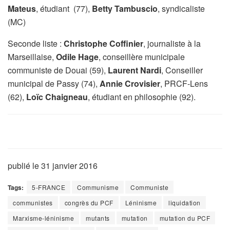
Mateus
, étudiant (77),
Betty Tambuscio
, syndicaliste
(MC)
Seconde liste :
Christophe Coffinier
, journaliste à la
Marseillaise,
Odile Hage
, conseillère municipale
communiste de Douai (59),
Laurent Nardi
, Conseiller
municipal de Passy (74),
Annie Crovisier
, PRCF-Lens
(62),
Loïc Chaigneau
, étudiant en philosophie (92).
publié le 31 janvier 2016
Tags:
5-FRANCE
Communisme
Communiste
communistes
congrès du PCF
Léninisme
liquidation
Marxisme-léninisme
mutants
mutation
mutation du PCF