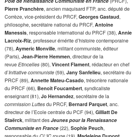
Pôle de Renaissance Communiste en France
(PRCF),
Pierre Pranchère
, ancien maquisard FTP, anc. député de
Corrèze, vice-président du PRCF,
Georges Gastaud
,
philosophe, secrétaire national du PRCF,
Antoine
Manessis
, responsable international du PRCF (38),
Annie
Lacroix-Riz
, professeur émérite d’histoire contemporaine
(78),
Aymeric Monville
, militant communiste, éditeur
(Paris),
Jean-Pierre Hemmen
, directeur de la
revue
Etincelles
(80),
Vincent Flament
, rédacteur en chef
d’
Initiative communiste
(59),
Jany Sanfelieu
, secrétaire du
PRCF (89),
Annette Mateu-Casado
, trésorière nationale
du PRCF (66),
Benoît Foucambert
, syndicaliste
enseignant (81),
Jo Hernandez
, secrétaire de la
commission Luttes
du PRCF,
Bernard Parquet
, anc.
directeur de l’Ecole centrale du PCF (94),
Gilliatt De
Staërck
, militant des
Jeunes pour la Renaissance
Communiste en France
(22),
Sophie Peuch
,
responsable du
CL’IC rouge
(19),
Madeleine Dupont
,