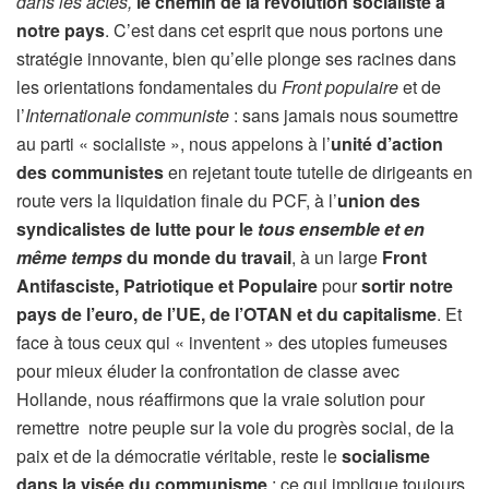
dans les actes,
le chemin de la révolution socialiste à
notre pays
. C’est dans cet esprit que nous portons une
stratégie innovante, bien qu’elle plonge ses racines dans
les orientations fondamentales du
Front populaire
et de
l’
Internationale communiste
: sans jamais nous soumettre
au parti « socialiste », nous appelons à l’
unité d’action
des communistes
en rejetant toute tutelle de dirigeants en
route vers la liquidation finale du PCF, à l’
union des
syndicalistes de lutte pour le
tous ensemble et en
même temps
du monde du travail
, à un large
Front
Antifasciste, Patriotique et Populaire
pour
sortir notre
pays de l’euro, de l’UE, de l’OTAN et du capitalisme
. Et
face à tous ceux qui « inventent » des utopies fumeuses
pour mieux éluder la confrontation de classe avec
Hollande, nous réaffirmons que la vraie solution pour
remettre notre peuple sur la voie du progrès social, de la
paix et de la démocratie véritable, reste le
socialisme
dans la visée du communisme
; ce qui implique toujours