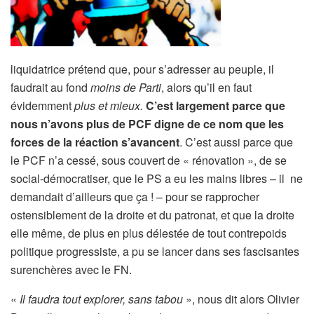
liquidatrice prétend que, pour s’adresser au peuple, il
faudrait au fond
moins de
P
arti
, alors qu’il en faut
évidemment
plus
et mieux.
C’est
largement
parce que
nous n’avons plus de PCF digne de ce nom que les
forces de la réaction s’avancent
. C’est aussi parce que
le PCF n’a cessé, sous couvert de « rénovation », de se
social-démocratiser, que le PS a eu les mains libres – il ne
demandait d’ailleurs que ça ! – pour se rapprocher
ostensiblement de la droite et du patronat, et que la droite
elle même, de plus en plus délestée de tout contrepoids
politique progressiste, a pu se lancer dans ses fascisantes
surenchères avec le FN.
«
Il faudra tout explorer, sans tabou
», nous dit alors Olivier