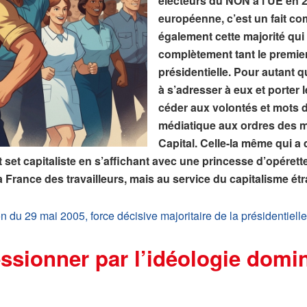
électeurs du NON à l’UE en 20
européenne, c’est un fait com
également cette majorité qui 
complètement tant le premier
présidentielle. Pour autant 
à s’adresser à eux et porter 
céder aux volontés et mots d’
médiatique aux ordres des mi
Capital. Celle-la même qui a 
 set capitaliste en s’affichant avec une princesse d’opére
a France des travailleurs, mais au service du capitalisme étr
n du 29 mai 2005, force décisive majoritaire de la présidentiell
ssionner par l’idéologie domin