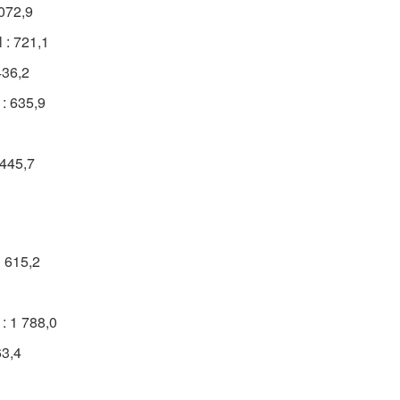
 072,9
l : 721,1
436,2
 : 635,9
 445,7
1 615,2
: 1 788,0
63,4