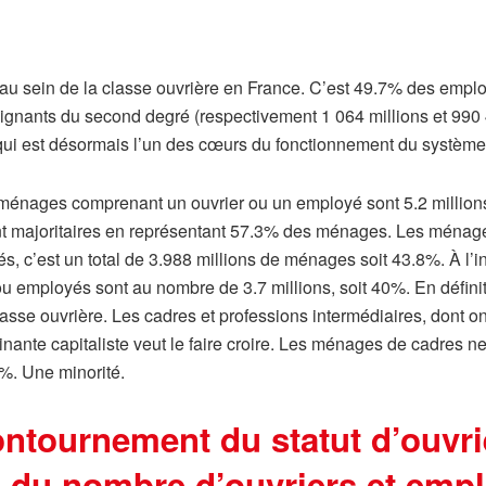
au sein de la classe ouvrière en France. C’est 49.7% des emploi
eignants du second degré (respectivement 1 064 millions et 990
ui est désormais l’un des cœurs du fonctionnement du système cap
ménages comprenant un ouvrier ou un employé sont 5.2 millions 
nt majoritaires en représentant 57.3% des ménages. Les ménages
s, c’est un total de 3.988 millions de ménages soit 43.8%. À l’
u employés sont au nombre de 3.7 millions, soit 40%. En définit
sse ouvrière. Les cadres et professions intermédiaires, dont on
inante capitaliste veut le faire croire. Les ménages de cadres 
%. Une minorité.
ontournement du statut d’ouvri
ul du nombre d’ouvriers et emp