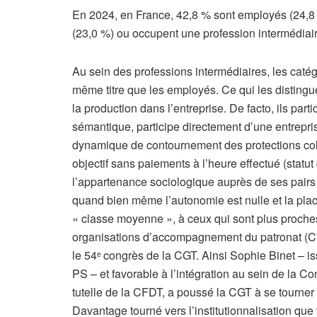
En 2024, en France, 42,8 % sont employés (24,8 
(23,0 %) ou occupent une profession intermédiaire
Au sein des professions intermédiaires, les caté
même titre que les employés. Ce qui les distingue
la production dans l’entreprise. De facto, ils part
sémantique, participe directement d’une entrepris
dynamique de contournement des protections colle
objectif sans paiements à l’heure effectué (statu
l’appartenance sociologique auprès de ses pairs d
quand bien même l’autonomie est nulle et la plac
« classe moyenne », à ceux qui sont plus proches 
organisations d’accompagnement du patronat (C
le 54
congrès de la CGT. Ainsi Sophie Binet – i
e
PS – et favorable à l’intégration au sein de la 
tutelle de la CFDT, a poussé la CGT à se tourner p
Davantage tourné vers l’institutionnalisation que