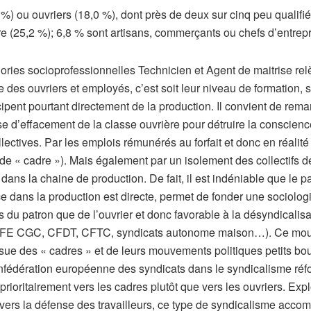
%) ou ouvriers (18,0 %), dont près de deux sur cinq peu qualif
 (25,2 %); 6,8 % sont artisans, commerçants ou chefs d’entrepri
gories socioprofessionnelles Technicien et Agent de maitrise rel
 des ouvriers et employés, c’est soit leur niveau de formation, 
icipent pourtant directement de la production. Il convient de remar
e d’effacement de la classe ouvrière pour détruire la conscience
ctives. Par les emplois rémunérés au forfait et donc en réalité
t de « cadre »). Mais également par un isolement des collectifs d
ans la chaine de production. De fait, il est indéniable que le p
e dans la production est directe, permet de fonder une sociolog
du patron que de l’ouvrier et donc favorable à la désyndicalisa
FE CGC, CFDT, CFTC, syndicats autonome maison…). Ce mouveme
ssue des « cadres » et de leurs mouvements politiques petits b
Confédération européenne des syndicats dans le syndicalisme ré
rioritairement vers les cadres plutôt que vers les ouvriers. Expl
 vers la défense des travailleurs, ce type de syndicalisme acco