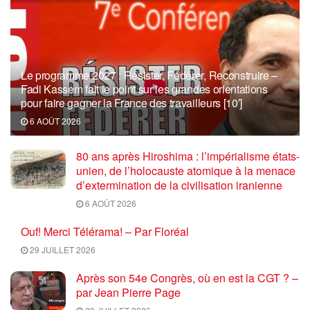
Le programme 2027 : Résister, Fédérer, Reconstruire –
Fadi Kassem fait le point sur les grandes orientations
pour faire gagner la France des travailleurs [10′]
6 AOÛT 2026
80 ans après Hiroshima : l’impérialisme états-
unien, de l’holocauste atomique à la menace
d’extermination de la civilisation iranienne
6 AOÛT 2026
Ouf! Merci Télérama! – Par Floréal
29 JUILLET 2026
Après son 54e Congrès, où en est la CGT ? –
par Jean Pierre Page