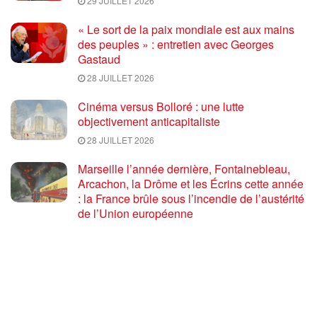
29 JUILLET 2026
« Le sort de la paix mondiale est aux mains
des peuples » : entretien avec Georges
Gastaud
28 JUILLET 2026
Cinéma versus Bolloré : une lutte
objectivement anticapitaliste
28 JUILLET 2026
Marseille l’année dernière, Fontainebleau,
Arcachon, la Drôme et les Écrins cette année
: la France brûle sous l’incendie de l’austérité
de l’Union européenne
26 JUILLET 2026
« Cuba socialiste est la digue avancée des
peuples libres » – Gilda Landini PRCF [
#Paris manifestation de solidarité avec Cuba
#26Julio ]