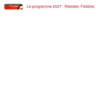
Le programme 2027 : Résister, Fédérer,
Reconstruire – Fadi Kassem fait le point sur
les grandes orientations pour faire gagner la
France des travailleurs [10′]
6 AOÛT 2026
80 ans après Hiroshima : l’impérialisme états-
unien, de l’holocauste atomique à la menace
d’extermination de la civilisation iranienne
6 AOÛT 2026
Ouf! Merci Télérama! – Par Floréal
29 JUILLET 2026
Après son 54e Congrès, où en est la CGT ? –
par Jean Pierre Page
29 JUILLET 2026
CHARGER PLUS