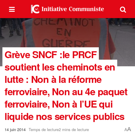
Grève SNCF :le PRCF
soutient les cheminots en
lutte : Non à la réforme
ferroviaire, Non au 4e paquet
ferroviaire, Non à l’UE qui
liquide nos services publics
A
14 juin 2014
Temps de lecture2 mins de lecture
A