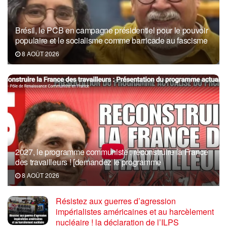
Brésil, le PCB en campagne présidentiel pour le pouvoir
populaire et le socialisme comme barricade au fascisme
8 AOÛT 2026
2027, le programme communiste : reconstruire la France
des travailleurs ! [demandez le programme
8 AOÛT 2026
Résistez aux guerres d’agression
impérialistes américaines et au harcèlement
nucléaire ! la déclaration de l’ILPS