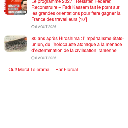
Le programme 2027 : Résister, Fédérer,
Reconstruire – Fadi Kassem fait le point sur
les grandes orientations pour faire gagner la
France des travailleurs [10′]
6 AOÛT 2026
80 ans après Hiroshima : l’impérialisme états-
unien, de l’holocauste atomique à la menace
d’extermination de la civilisation iranienne
6 AOÛT 2026
Ouf! Merci Télérama! – Par Floréal
29 JUILLET 2026
Après son 54e Congrès, où en est la CGT ? –
par Jean Pierre Page
29 JUILLET 2026
CHARGER PLUS