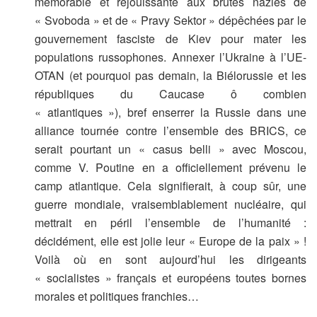
mémorable et réjouissante aux brutes nazies de
« Svoboda » et de « Pravy Sektor » dépêchées par le
gouvernement fasciste de Kiev pour mater les
populations russophones. Annexer l’Ukraine à l’UE-
OTAN (et pourquoi pas demain, la Biélorussie et les
républiques du Caucase ô combien
« atlantiques »), bref enserrer la Russie dans une
alliance tournée contre l’ensemble des BRICS, ce
serait pourtant un « casus belli » avec Moscou,
comme V. Poutine en a officiellement prévenu le
camp atlantique. Cela signifierait, à coup sûr, une
guerre mondiale, vraisemblablement nucléaire, qui
mettrait en péril l’ensemble de l’humanité :
décidément, elle est jolie leur « Europe de la paix » !
Voilà où en sont aujourd’hui les dirigeants
« socialistes » français et européens toutes bornes
morales et politiques franchies…