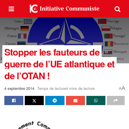
Stopper les fauteurs de
guerre de l’UE atlantique et
de l’OTAN !
A
4 septembre 2014
Temps de lecture4 mins de lecture
A