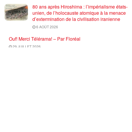
80 ans après Hiroshima : l’impérialisme états-
unien, de l’holocauste atomique à la menace
d’extermination de la civilisation iranienne
6 AOÛT 2026
Ouf! Merci Télérama! – Par Floréal
29 JUILLET 2026
Après son 54e Congrès, où en est la CGT ? –
par Jean Pierre Page
29 JUILLET 2026
CHARGER PLUS
Commentaires
1
Le.Ché
11 ans depuis