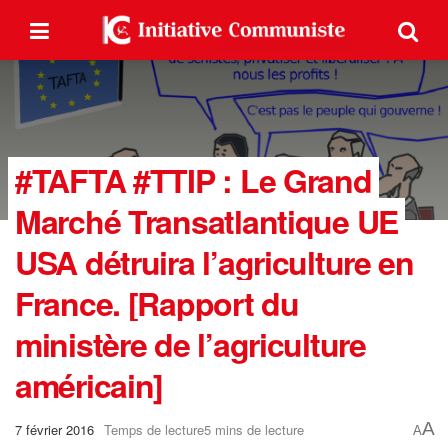
#TAFTA #TTIP : Le Grand
Marché Transatlantique UE
USA détruira l’agriculture en
France. [Rapport du
ministère de l’agriculture
américain]
A
7 février 2016
Temps de lecture5 mins de lecture
A