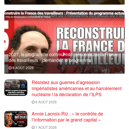
2027, le programme communiste : reconstruire la France
des travailleurs ! [demandez le programme
8 AOÛT 2026
Résistez aux guerres d’agression
impérialistes américaines et au harcèlement
nucléaire ! la déclaration de l’ILPS
8 AOÛT 2026
Annie Lacroix-Riz : « le contrôle de
l’information par le grand capital »
7 AOÛT 2026