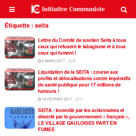
Étiquette :
seita
Lettre du Comité de soutien Seita à tous
ceux qui refusent le tabagisme et à tous
ceux qui fument !
9 MARS 2017
0
Liquidation de la SEITA : course aux
profits et délocalisations contre impératifs
de santé publique pour 17 millions de
fumeurs !
18 FÉVRIER 2017
1
SEITA : incendié par les actionnaires et
déserté par le gouvernement « français »,
LE VILLAGE GAULOISES PART EN
FUMEE