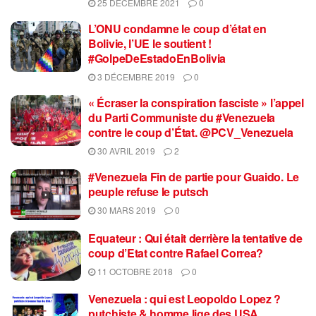
25 DÉCEMBRE 2021
0
L’ONU condamne le coup d’état en
Bolivie, l’UE le soutient !
#GolpeDeEstadoEnBolivia
3 DÉCEMBRE 2019
0
« Écraser la conspiration fasciste » l’appel
du Parti Communiste du #Venezuela
contre le coup d’État. @PCV_Venezuela
30 AVRIL 2019
2
#Venezuela Fin de partie pour Guaido. Le
peuple refuse le putsch
30 MARS 2019
0
Equateur : Qui était derrière la tentative de
coup d’Etat contre Rafael Correa?
11 OCTOBRE 2018
0
Venezuela : qui est Leopoldo Lopez ?
putchiste & homme lige des USA.