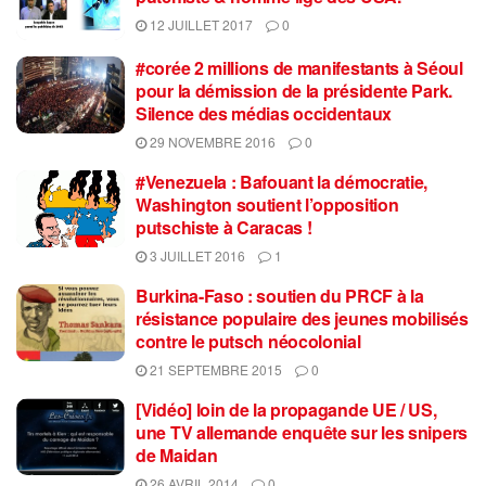
12 JUILLET 2017
0
#corée 2 millions de manifestants à Séoul
pour la démission de la présidente Park.
Silence des médias occidentaux
29 NOVEMBRE 2016
0
#Venezuela : Bafouant la démocratie,
Washington soutient l’opposition
putschiste à Caracas !
3 JUILLET 2016
1
Burkina-Faso : soutien du PRCF à la
résistance populaire des jeunes mobilisés
contre le putsch néocolonial
21 SEPTEMBRE 2015
0
[Vidéo] loin de la propagande UE / US,
une TV allemande enquête sur les snipers
de Maidan
26 AVRIL 2014
0