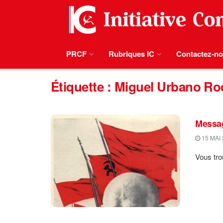
PRCF
Rubriques IC
Contactez-n
Étiquette :
Miguel Urbano Ro
Messag
15 MAI 
Vous tro