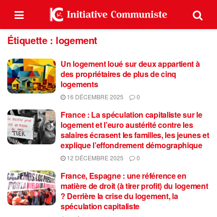
Étiquette :
logement
Un logement loué sur deux appartient à
des propriétaires de plus de cinq
logements
16 DÉCEMBRE 2025
0
France : La spéculation capitaliste sur le
logement et l’euro austérité contre les
salaires écrasent les familles, les jeunes et
explique l’effondrement démographique
12 DÉCEMBRE 2025
0
France, Espagne : une référence en
matière de droit (à tirer profit) du logement
? Derrière la crise du logement, la
spéculation capitaliste