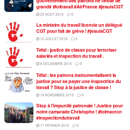
gouvernement des patrons ne cesse de
grandir #loitravail #AirFrance #jesuisCGT
23 AOÛT 2016
0
La ministre du travail licencie un délégué
CGT pour fait de grève ! #jesuisCGT
12 JUILLET 2016
0
Tefal : justice de classe pour terroriser
salariés et inspection du travail .
9 DÉCEMBRE 2015
0
Téfal : les patrons instrumentalisent la
justice pour se payer une inspectrice du
travail ? Stop à la justice de classe !
19 NOVEMBRE 2015
0
Stop à l’impunité patronale ! Justice pour
notre camarade Christophe ! #loimacron
#inspectiondutravail
17 FÉVRIER 2015
0