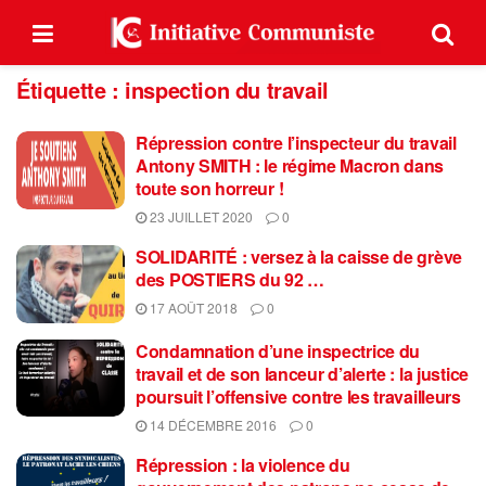
Étiquette :
inspection du travail
Répression contre l’inspecteur du travail
Antony SMITH : le régime Macron dans
toute son horreur !
23 JUILLET 2020
0
SOLIDARITÉ : versez à la caisse de grève
des POSTIERS du 92 …
17 AOÛT 2018
0
Condamnation d’une inspectrice du
travail et de son lanceur d’alerte : la justice
poursuit l’offensive contre les travailleurs
14 DÉCEMBRE 2016
0
Répression : la violence du