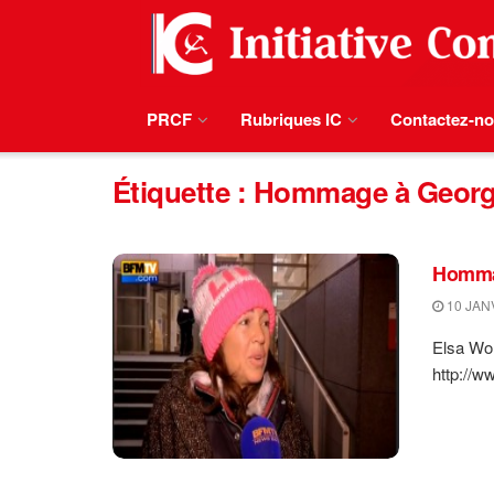
PRCF
Rubriques IC
Contactez-n
Étiquette :
Hommage à Georg
Homma
10 JAN
Elsa Wol
http://w