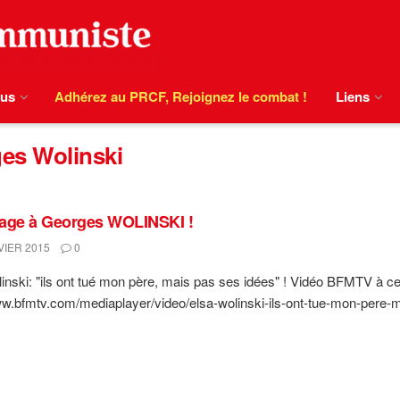
ous
Adhérez au PRCF, Rejoignez le combat !
Liens
es Wolinski
ge à Georges WOLINSKI !
VIER 2015
0
inski: "ils ont tué mon père, mais pas ses idées" ! Vidéo BFMTV à ce
ww.bfmtv.com/mediaplayer/video/elsa-wolinski-ils-ont-tue-mon-pere