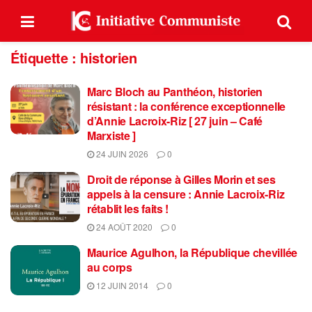
Étiquette :
historien
Marc Bloch au Panthéon, historien
résistant : la conférence exceptionnelle
d’Annie Lacroix-Riz [ 27 juin – Café
Marxiste ]
24 JUIN 2026
0
Droit de réponse à Gilles Morin et ses
appels à la censure : Annie Lacroix-Riz
rétablit les faits !
24 AOÛT 2020
0
Maurice Agulhon, la République chevillée
au corps
12 JUIN 2014
0