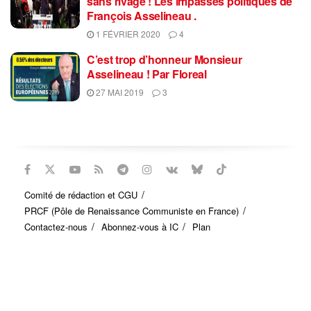
sans rivage ! Les impasses politiques de
François Asselineau .
1 FÉVRIER 2020
4
C’est trop d’honneur Monsieur
Asselineau ! Par Floreal
27 MAI 2019
3
Comité de rédaction et CGU
PRCF (Pôle de Renaissance Communiste en France)
Contactez-nous
Abonnez-vous à IC
Plan