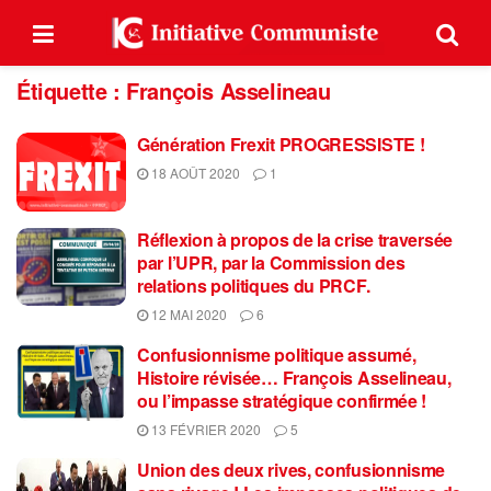
Étiquette :
François Asselineau
Génération Frexit PROGRESSISTE !
18 AOÛT 2020
1
Réflexion à propos de la crise traversée
par l’UPR, par la Commission des
relations politiques du PRCF.
12 MAI 2020
6
Confusionnisme politique assumé,
Histoire révisée… François Asselineau,
ou l’impasse stratégique confirmée !
13 FÉVRIER 2020
5
Union des deux rives, confusionnisme