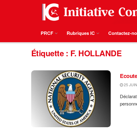
PRCF
Rubriques IC
Contactez-n
Étiquette :
F. HOLLANDE
Ecoute
25 JUIN
Déclarat
personnel