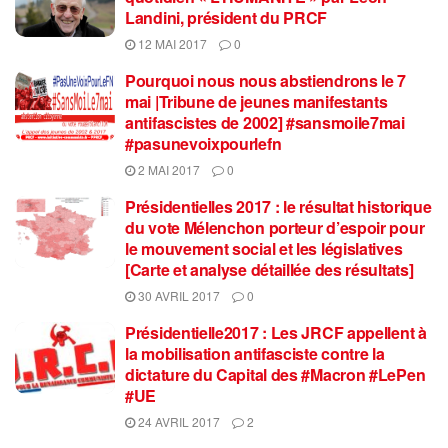
Landini, président du PRCF
12 MAI 2017
0
Pourquoi nous nous abstiendrons le 7
mai |Tribune de jeunes manifestants
antifascistes de 2002] #sansmoile7mai
#pasunevoixpourlefn
2 MAI 2017
0
Présidentielles 2017 : le résultat historique
du vote Mélenchon porteur d’espoir pour
le mouvement social et les législatives
[Carte et analyse détaillée des résultats]
30 AVRIL 2017
0
Présidentielle2017 : Les JRCF appellent à
la mobilisation antifasciste contre la
dictature du Capital des #Macron #LePen
#UE
24 AVRIL 2017
2