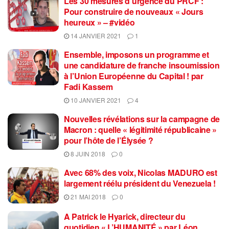
Les 30 mesures d’urgence du PRCF :
Pour construire de nouveaux « Jours
heureux » – #vidéo
14 JANVIER 2021
1
Ensemble, imposons un programme et
une candidature de franche insoumission
à l’Union Européenne du Capital ! par
Fadi Kassem
10 JANVIER 2021
4
Nouvelles révélations sur la campagne de
Macron : quelle « légitimité républicaine »
pour l’hôte de l’Élysée ?
8 JUIN 2018
0
Avec 68% des voix, Nicolas MADURO est
largement réélu président du Venezuela !
21 MAI 2018
0
A Patrick le Hyarick, directeur du
quotidien « L’HUMANITÉ » par Léon