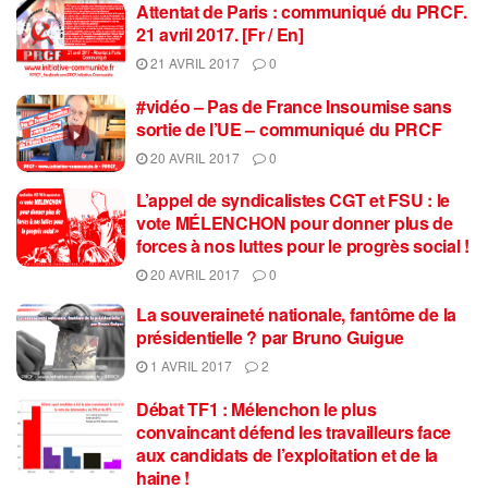
Attentat de Paris : communiqué du PRCF.
21 avril 2017. [Fr / En]
21 AVRIL 2017
0
#vidéo – Pas de France Insoumise sans
sortie de l’UE – communiqué du PRCF
20 AVRIL 2017
0
L’appel de syndicalistes CGT et FSU : le
vote MÉLENCHON pour donner plus de
forces à nos luttes pour le progrès social !
20 AVRIL 2017
0
La souveraineté nationale, fantôme de la
présidentielle ? par Bruno Guigue
1 AVRIL 2017
2
Débat TF1 : Mélenchon le plus
convaincant défend les travailleurs face
aux candidats de l’exploitation et de la
haine !