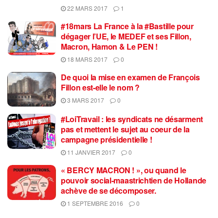
22 MARS 2017
1
#18mars La France à la #Bastille pour
dégager l’UE, le MEDEF et ses Fillon,
Macron, Hamon & Le PEN !
18 MARS 2017
0
De quoi la mise en examen de François
Fillon est-elle le nom ?
3 MARS 2017
0
#LoiTravail : les syndicats ne désarment
pas et mettent le sujet au coeur de la
campagne présidentielle !
11 JANVIER 2017
0
« BERCY MACRON ! », ou quand le
pouvoir social-maastrichtien de Hollande
achève de se décomposer.
1 SEPTEMBRE 2016
0