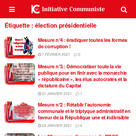
Étiquette :
élection présidentielle
Mesure n°4 : éradiquer toutes les formes
de corruption !
7 FÉVRIER 2021
0
Mesure n°3 : Démocratiser toute la vie
publique pour en finir avec la monarchie
« républicaine », les élus autocrates et la
dictature du Capital
31 JANVIER 2021
1
Mesure n°2 : Rétablir l’autonomie
communale et le triptyque administratif en
faveur de la République une et indivisible
24 JANVIER 2021
0