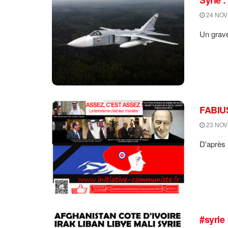
24 NOV
Un grave 
FABIUS
23 NOV
D'après l
#syrie