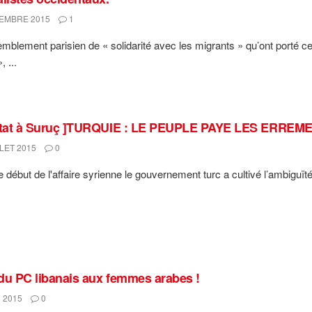
EMBRE 2015
1
mblement parisien de « solidarité avec les migrants » qu’ont porté 
 ...
entat à Suruç ]TURQUIE : LE PEUPLE PAYE LES ERRE
LET 2015
0
e début de l'affaire syrienne le gouvernement turc a cultivé l’ambiguï
.
du PC libanais aux femmes arabes !
 2015
0