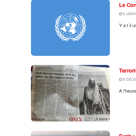
Le Con
6 JANV
Y a t il 
Terror
6 DÉCE
A l'heur
Syrie 