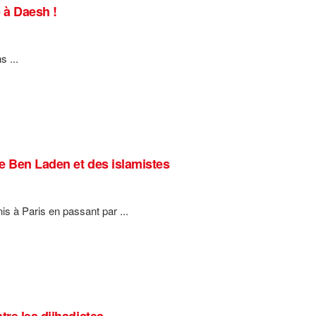
e à Daesh !
s ...
de Ben Laden et des islamistes
is à Paris en passant par ...
tre les djihadistes