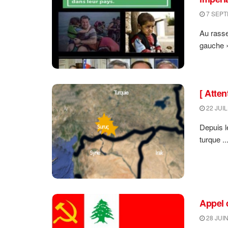
7 SEPT
Au rasse
gauche »,
[ Att
22 JUIL
Depuis l
turque ..
Appel 
28 JUIN