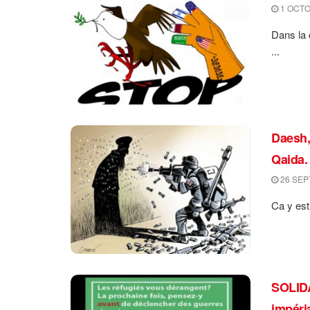
1 OCTO
Dans la 
...
Daesh, 
Qaida.
26 SEP
Ca y est
SOLIDA
impéri