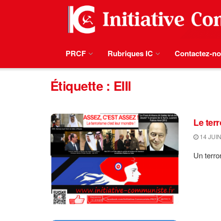
PRCF
Rubriques IC
Contactez-n
Étiquette :
EIIl
Le ter
14 JUIN
Un terro