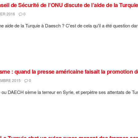
seil de Sécurité de l’ONU discute de l’aide de la Turqui
IER 2016
0
une aide de la Turquie à Daesch ? C'est de cela qu'il a été question dan
isme : quand la presse américaine faisait la promotion 
MBRE 2015
0
e ou DAECH sème la terreur en Syrie, et perpètre ses attentats de Tun
: La Turquie abat un avion russe menant des frappes con