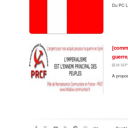
Du PC Li
[commun
guerre,
26 SEP
A propos 