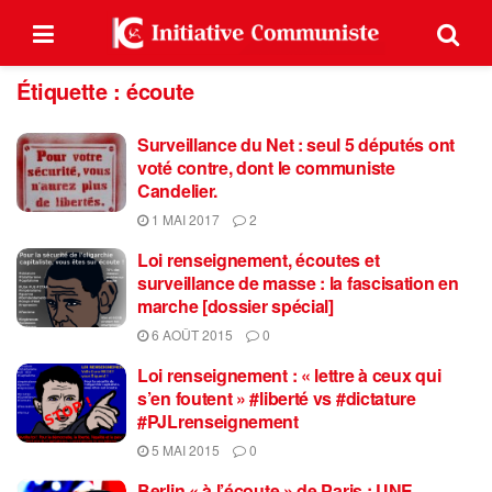
Étiquette :
écoute
Surveillance du Net : seul 5 députés ont
voté contre, dont le communiste
Candelier.
1 MAI 2017
2
Loi renseignement, écoutes et
surveillance de masse : la fascisation en
marche [dossier spécial]
6 AOÛT 2015
0
Loi renseignement : « lettre à ceux qui
s’en foutent » #liberté vs #dictature
#PJLrenseignement
5 MAI 2015
0
Berlin « à l’écoute » de Paris : UNE