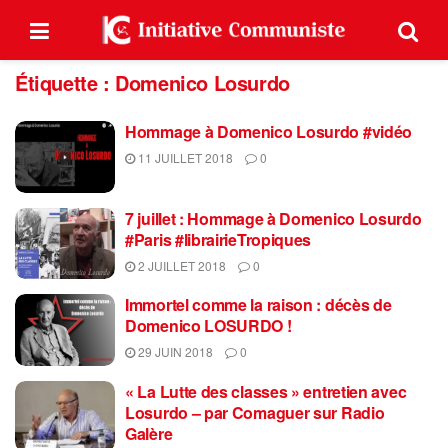
Étiquette :
Domenico Losurdo
Hommage à Domenico Losurdo #vidéo
11 JUILLET 2018
0
7 juillet : Hommage à Domenico Losurdo
#Paris #librairieTropiques
2 JUILLET 2018
0
Immortel comme la raison : décès de
Domenico LOSURDO !
29 JUIN 2018
0
« La Lutte des classes » entretien avec
Losurdo – par Comaguer sur Radio
Galère