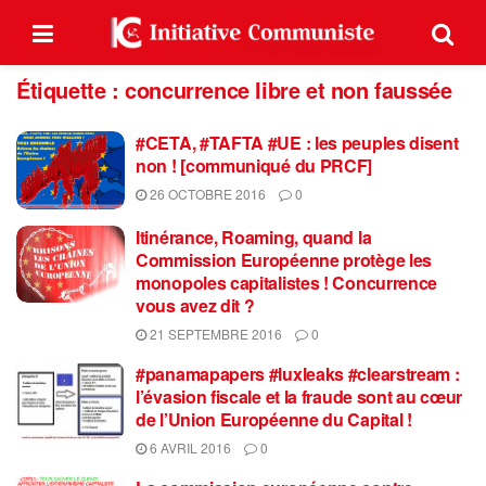
Étiquette :
concurrence libre et non faussée
#CETA, #TAFTA #UE : les peuples disent
non ! [communiqué du PRCF]
26 OCTOBRE 2016
0
Itinérance, Roaming, quand la
Commission Européenne protège les
monopoles capitalistes ! Concurrence
vous avez dit ?
21 SEPTEMBRE 2016
0
#panamapapers #luxleaks #clearstream :
l’évasion fiscale et la fraude sont au cœur
de l’Union Européenne du Capital !
6 AVRIL 2016
0