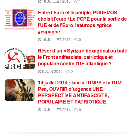
19 JUILLET 2015
1
Entre l’Euro et le peuple, PODEMOS
choisit l’euro / Le PCPE pour la sortie de
l’UE et de l’Euro ! #europe #grèce
#espagne
19 JUILLET 2015
0
Rêver d’un « Syriza » hexagonal ou bâtir
le Front antifasciste, patriotique et
populaire contre l’UE atlantique ?
8 JUIN 2015
0
14 juillet 2014 : face à l’UMPS et à l’UM’
Pen, OUVRIR d’urgence UNE
PERSPECTIVE ANTIFASCISTE,
POPULAIRE ET PATRIOTIQUE.
13 JUILLET 2014
0