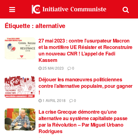
Étiquette :
alternative
27 mai 2023 : contre l’usurpateur Macron
et la mortifère UE Résister et Reconstruire
un nouveau CNR ! L’appel de Fadi
Kassem
25 MAI 2023
0
Déjouer les manœuvres politiciennes
contre l’alternative populaire, pour gagner
!
1 AVRIL 2018
0
La crise Grecque démontre qu’une
alternative au système capitaliste passe
par la Révolution – Par Miguel Urbano
Rodrigues