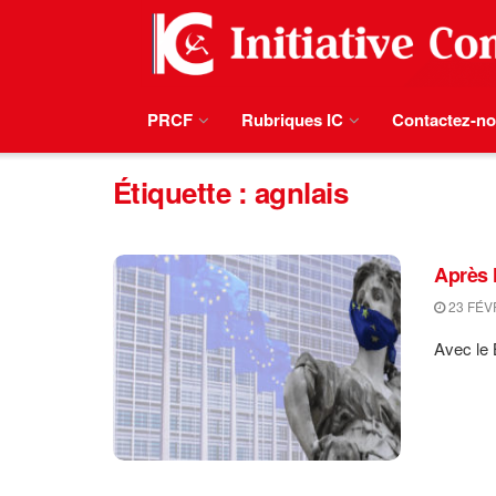
PRCF
Rubriques IC
Contactez-n
Étiquette :
agnlais
Après l
23 FÉV
Avec le 