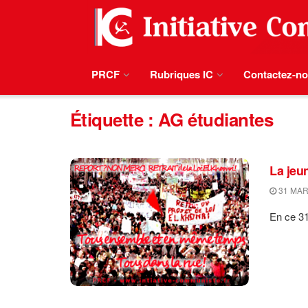
PRCF
Rubriques IC
Contactez-n
Étiquette :
AG étudiantes
La jeun
31 MAR
En ce 31