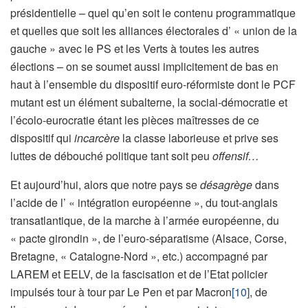
présidentielle – quel qu’en soit le contenu programmatique
et quelles que soit les alliances électorales d’ « union de la
gauche » avec le PS et les Verts à toutes les autres
élections – on se soumet aussi implicitement de bas en
haut à l’ensemble du dispositif euro-réformiste dont le PCF
mutant est un élément subalterne, la social-démocratie et
l’écolo-eurocratie étant les pièces maîtresses de ce
dispositif qui
incarcère
la classe laborieuse et prive ses
luttes de débouché politique tant soit peu
offensif…
Et aujourd’hui, alors que notre pays se
désagrège
dans
l’acide de l’ « intégration européenne », du tout-anglais
transatlantique, de la marche à l’armée européenne, du
« pacte girondin », de l’euro-séparatisme (Alsace, Corse,
Bretagne, « Catalogne-Nord », etc.) accompagné par
LAREM et EELV, de la fascisation et de l’Etat policier
impulsés tour à tour par Le Pen et par Macron
[10]
, de