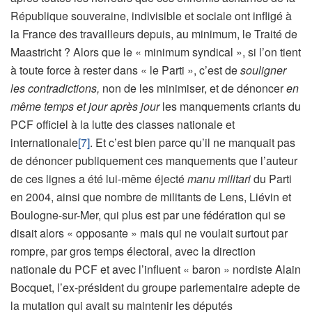
République souveraine, indivisible et sociale ont infligé à
la France des travailleurs depuis, au minimum, le Traité de
Maastricht ? Alors que le « minimum syndical », si l’on tient
à toute force à rester dans « le Parti », c’est de
souligner
les contradictions,
non de les minimiser, et de dénoncer
en
même temps et jour après jour
les manquements criants du
PCF officiel à la lutte des classes nationale et
internationale
[7]
. Et c’est bien parce qu’il ne manquait pas
de dénoncer publiquement ces manquements que l’auteur
de ces lignes a été lui-même éjecté
manu militari
du Parti
en 2004, ainsi que nombre de militants de Lens, Liévin et
Boulogne-sur-Mer, qui plus est par une fédération qui se
disait alors « opposante » mais qui ne voulait surtout par
rompre, par gros temps électoral, avec la direction
nationale du PCF et avec l’influent « baron » nordiste Alain
Bocquet, l’ex-président du groupe parlementaire adepte de
la mutation qui avait su maintenir les députés