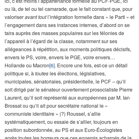
ici, c’est moins l’appartenance formelle au PCF-PGE, ici
ou là, de tel ou tel camarade, que le fait constant que, pour
valoriser
avant tout
l’intégration formelle dans « le Parti » et
l’engagement dans ses instances internes, d’abord on se
taira auprès des masses populaires sur les félonies de
l’appareil à l’égard de la classe, notamment sur ses
allégeances à répétition, aux moments politiques décisifs,
envers le PS, voire, envers le PGE, voire envers…
Hollande ou Macron
[6]
. Encore une fois, est-ce un détail
politique si, à
toutes
les élections, législatives,
municipales, sénatoriales, présidentielle, le PCF – qu’il
soit dirigé par le sénateur ouvertement prosocialiste Pierre
Laurent, qu’il soit représenté aux européennes par M. Ian
Brossat ou qu’il ait pour secrétaire national le «
communiste identitaire » (?) Roussel, s’allie
systématiquement, ou essaie de s’allier, toujours en
position subordonnée, au PS et aux Euro-Écologistes
après toutes les horreurs que ces ennemis acharnés de la