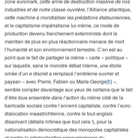
zone euromark,
cette arme de destruction massive de nos
industries et de notre classe ouvrière
, l’Alliance atlantique,
cette machine à mondialiser les prédations étatsuniennes
,
et le capitalisme-impérialisme lui-même, ce mode de
production devenu franchement exterministe dont le
maintien de plus en plus réactionnaire menace de mort
l’humanité et son environnement terrestre. C’en est au
point que le fait de partager la même « carte » politique –
sur laquelle, sans le moindre débat interne, une étoile
ornée d’un
e
discret a remplacé l’emblème ouvrier et
paysan – avec Pierre, Fabien ou Marie-George
[5]
–,
semble compter davantage aux yeux de certains que le fait
d’être
tous ensemble
dans l’action
du même côté de la
barricade sociale contre l’ennemi capitaliste, contre l’euro-
dislocation maastrichtienne, contre le tout-anglais
dissolvant (détails infimes que tout cela !), pour la
nationalisation démocratique des monopoles capitalistes
et contre la criminalisation paneuropéenne du