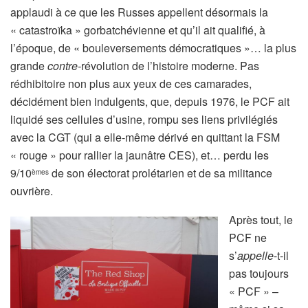
applaudi à ce que les Russes appellent désormais la
« catastroïka » gorbatchévienne et qu’il ait qualifié, à
l’époque, de « bouleversements démocratiques »… la plus
grande
contre-
révolution de l’histoire moderne. Pas
rédhibitoire non plus aux yeux de ces camarades,
décidément bien indulgents, que, depuis 1976, le PCF ait
liquidé ses cellules d’usine, rompu ses liens privilégiés
avec la CGT (qui a elle-même dérivé en quittant la FSM
« rouge » pour rallier la jaunâtre CES), et… perdu les
9/10
de son électorat prolétarien et de sa militance
èmes
ouvrière.
Après tout, le
PCF ne
s’
appelle
-t-il
pas toujours
« PCF » –