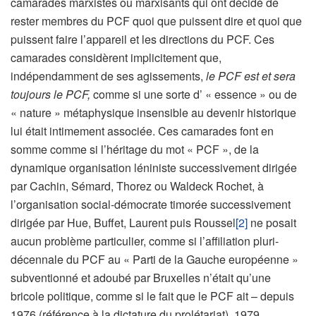
camarades marxistes ou marxisants qui ont décidé de
rester membres du PCF quoi que puissent dire et quoi que
puissent faire l’appareil et les directions du PCF. Ces
camarades considèrent implicitement que,
indépendamment de ses agissements,
le PCF est et sera
toujours le PCF,
comme si une sorte d’ « essence » ou de
« nature » métaphysique insensible au devenir historique
lui était intimement associée. Ces camarades font en
somme comme si l’héritage du mot « PCF », de la
dynamique organisation léniniste successivement dirigée
par Cachin, Sémard, Thorez ou Waldeck Rochet, à
l’organisation social-démocrate timorée successivement
dirigée par Hue, Buffet, Laurent puis Roussel
[2]
ne posait
aucun problème particulier, comme si l’affiliation pluri-
décennale du PCF au « Parti de la Gauche européenne »
subventionné et adoubé par Bruxelles n’était qu’une
bricole politique, comme si le fait que le PCF ait – depuis
1976 (référence à la dictature du prolétariat), 1979