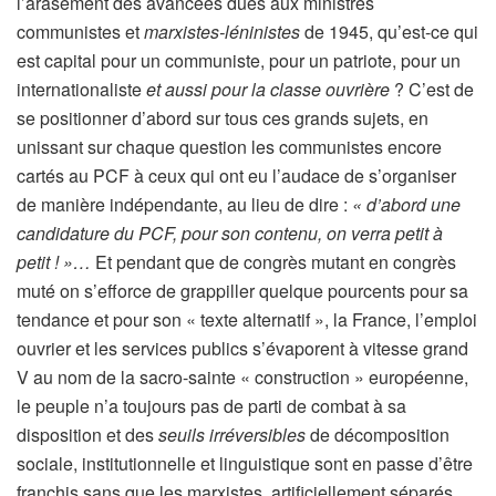
l’arasement des avancées dues aux ministres
communistes et
marxistes-léninistes
de 1945, qu’est-ce qui
est capital pour un communiste, pour un patriote, pour un
internationaliste
et aussi pour la classe ouvrière
? C’est de
se positionner d’abord sur tous ces grands sujets, en
unissant sur chaque question les communistes encore
cartés au PCF à ceux qui ont eu l’audace de s’organiser
de manière indépendante, au lieu de dire :
« d’abord une
candidature du PCF, pour son contenu, on verra petit à
petit ! »…
Et pendant que de congrès mutant en congrès
muté on s’efforce de grappiller quelque pourcents pour sa
tendance et pour son « texte alternatif », la France, l’emploi
ouvrier et les services publics s’évaporent à vitesse grand
V au nom de la sacro-sainte « construction » européenne,
le peuple n’a toujours pas de parti de combat à sa
disposition et des
seuils irréversibles
de décomposition
sociale, institutionnelle et linguistique sont en passe d’être
franchis sans que les marxistes, artificiellement séparés