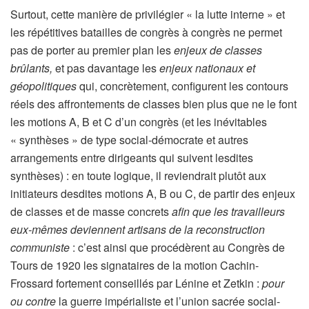
Surtout, cette manière de privilégier « la lutte interne » et
les répétitives batailles de congrès à congrès ne permet
pas de porter au premier plan les
enjeux de classes
brûlants,
et pas davantage les
enjeux nationaux et
géopolitiques
qui, concrètement, configurent les contours
réels des affrontements de classes bien plus que ne le font
les motions A, B et C d’un congrès (et les inévitables
« synthèses » de type social-démocrate et autres
arrangements entre dirigeants qui suivent lesdites
synthèses) : en toute logique, il reviendrait plutôt aux
initiateurs desdites motions A, B ou C, de partir des enjeux
de classes et de masse concrets
afin que les travailleurs
eux-mêmes deviennent artisans de la reconstruction
communiste
: c’est ainsi que procédèrent au Congrès de
Tours de 1920 les signataires de la motion Cachin-
Frossard fortement conseillés par Lénine et Zetkin :
pour
ou contre
la guerre impérialiste et l’union sacrée social-