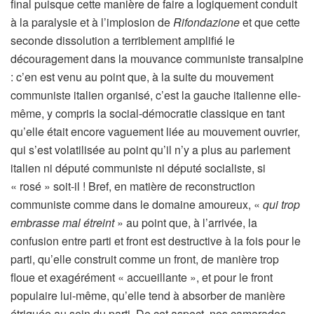
final puisque cette manière de faire a logiquement conduit
à la paralysie et à l’implosion de
Rifondazione
et que cette
seconde dissolution a terriblement amplifié le
découragement dans la mouvance communiste transalpine
: c’en est venu au point que, à la suite du mouvement
communiste italien organisé, c’est la gauche italienne elle-
même, y compris la social-démocratie classique en tant
qu’elle était encore vaguement liée au mouvement ouvrier,
qui s’est volatilisée au point qu’il n’y a plus au parlement
italien ni député communiste ni député socialiste, si
« rosé » soit-il ! Bref, en matière de reconstruction
communiste comme dans le domaine amoureux, «
qui trop
embrasse mal étreint
» au point que, à l’arrivée, la
confusion entre parti et front est destructive à la fois pour le
parti, qu’elle construit comme un front, de manière trop
floue et exagérément « accueillante », et pour le front
populaire lui-même, qu’elle tend à absorber de manière
étriquée au sein du parti. De cet aspect, nos camarades