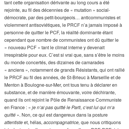
tant cette organisation dérivante au long cours a été
rejointe, au fil des décennies de « mutation » social-
démocrate, par des petit-bourgeois… anticommunistes et
violemment antisoviétiques, le PRCF n’a jamais imposé à
personne de quitter le PCF, la réalité dominante étant
cependant que nombre de communistes ont dû quitter le
« nouveau PCF » tant le climat interne y devenait
irrespirable pour eux. C’est si vrai que, sans s’être le moins
du monde concertés, des dizaines de camarades
« anciens », notamment de grands Résistants, qui ont rallié
le PRCF au fil des années, de St-Brieuc à Marseille et de
Menton à Boulogne-sur-Mer, ont tous tenu à déclarer en
substance, et de manière émouvante, voire déchirante,
quand ils ont rejoint le Pôle de Renaissance Communiste
en France : «
je n’ai pas quitté le Parti, c’est lui qui m’a
quitté
». Non, ce qui est dangereux dans la posture
attentiste
et, hélas,
accompagnatrice,
que nous critiquons