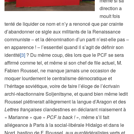
même si sa
direction a
moult fois
tenté de liquider ce nom et n’y a renoncé que par crainte
d’abandonner ce sigle aux militants de la Renaissance
communiste – et la dénomination d’un parti n’est-elle pas –
en apparence ! – l’essentiel quand il s’agit de définir son
identité
[3]
? Du même coup, dès lors que le PCF se sera
affirmé comme tel, et même si son chef de file actuel, M.
Fabien Roussel, ne manque jamais une occasion de
moquer lourdement le centralisme démocratique et
l’héritage soviétique, voire de faire l’éloge de l’écrivain
archi-réactionnaire Soljenitsyne, et quand bien même ledit
Roussel piétinerait allègrement la langue d’Aragon et des
Lettres françaises
clandestines en déclarant niaisement à
« Marianne » que «
PCF is back !
», même s’il fait
allégeance à Paris à la social-libérale Hidalgo et dans le
Nord, bastion de F. Roussel, aux eurofédéralistes verts et