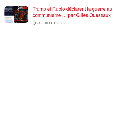
Trump et Rubio déclarent la guerre au
communisme … par Gilles Questiaux
21 JUILLET 2026
Les USA ennemi principal déclaré de l’État
de droit international
16 JUILLET 2026
Urgence : le sort de la paix mondiale est aux
mains des peuples ! par Fadi Kassem et
Georges Gastaud
15 JUILLET 2026
L’appel du 14 juillet : défendre la paix contre
l’anti 14 juillet réactionnaire, belliciste et
antinational de Macron aux ordres de l’UE
OTAN. Gilda Landini le lance en vidéo
9 JUILLET 2026