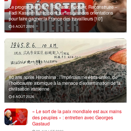
Le programme 2027 : Résister, Fédérer, Reconstruire –
Fadi Kassem fait le point sur les grandes orientations
pour faire gagner la France des travailleurs [10′]
6 AOÛT 2026
80 ans après Hiroshima : l’impérialisme états-unien, de
l’holocauste atomique à la menace d’extermination de la
civilisation iranienne
6 AOÛT 2026
« Le sort de la paix mondiale est aux mains
des peuples » : entretien avec Georges
Gastaud