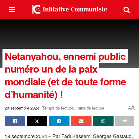
Netanyahou, ennemi public
numéro un de la paix
mondiale (et de toute forme
d’humanité) !
A
20 septembre 2024
Temps de lecture5 mins de lecture
A
18 septembre 2024 – Par Fadi Kassem, Georges Gastaud,