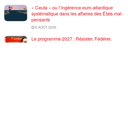
« Ceuta » ou l’ingérence euro-atlantique
systématique dans les affaires des États mal-
pensants
6 AOÛT 2026
Le programme 2027 : Résister, Fédérer,
Reconstruire – Fadi Kassem fait le point sur
les grandes orientations pour faire gagner la
France des travailleurs [10′]
6 AOÛT 2026
80 ans après Hiroshima : l’impérialisme états-
unien, de l’holocauste atomique à la menace
d’extermination de la civilisation iranienne
6 AOÛT 2026
Ouf! Merci Télérama! – Par Floréal
29 JUILLET 2026
Après son 54e Congrès, où en est la CGT ? –