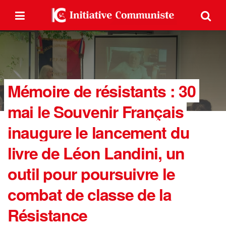
Mémoire de résistants : 30
mai le Souvenir Français
inaugure le lancement du
livre de Léon Landini, un
outil pour poursuivre le
combat de classe de la
Résistance